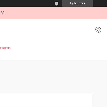
Кошик
я😎
такти