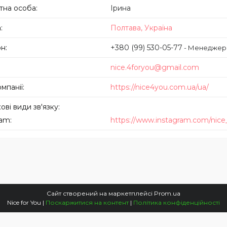
Ірина
Полтава, Україна
+380 (99) 530-05-77
Менеджер
nice.4foryou@gmail.com
https://nice4you.com.ua/ua/
ram
https://www.instagram.com/nice
Сайт створений на маркетплейсі
Prom.ua
Nice for You |
Поскаржитися на контент
|
Політика конфіденційності