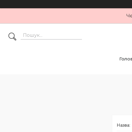
Че
Голо