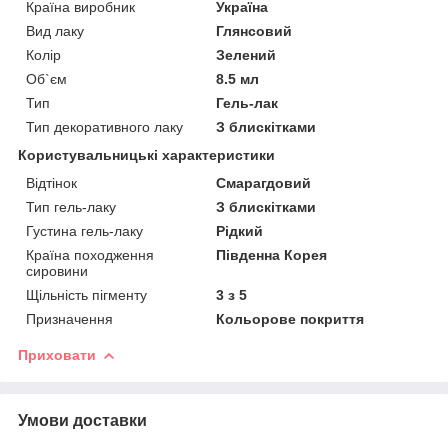
Країна виробник
Україна
Вид лаку
Глянсовий
Колір
Зелений
Об`єм
8.5 мл
Тип
Гель-лак
Тип декоративного лаку
З блискітками
Користувальницькі характеристики
Відтінок
Смарагдовий
Тип гель-лаку
З блискітками
Густина гель-лаку
Рідкий
Країна походження
Південна Корея
сировини
Щільність пігменту
3 з 5
Призначення
Кольорове покриття
Приховати
Умови доставки