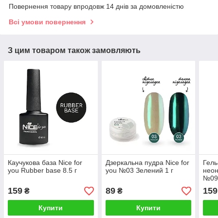
Повернення товару впродовж 14 днів за домовленістю
Всі умови повернення
З цим товаром також замовляють
Каучукова база Nice for
Дзеркальна пудра Nice for
Гель
you Rubber base 8.5 г
you №03 Зелений 1 г
неон
№09 
159
89
159
₴
₴
Купити
Купити