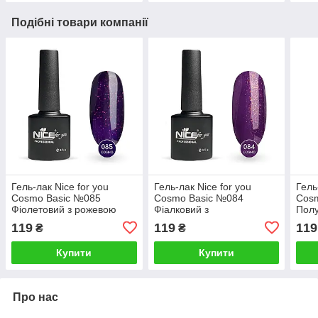
Подібні товари компанії
Гель-лак Nice for you
Гель-лак Nice for you
Гель
Cosmo Basic №085
Cosmo Basic №084
Cos
Фіолетовий з рожевою
Фіалковий з
Полу
блискіткою 8.5 г
помаранчевою блискіткою
шиме
119
119
119
₴
₴
8.5 г
Купити
Купити
Про нас