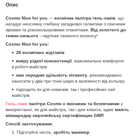
Опис
Cosmo Nice for you
—
космічна палітра гель-лаків
, що
нагадує неосяжну глибину загадкової галактики з сяючими
зірками та різнокольоровими планетами.
Від золотого до
темно-синього
—відтінки таємного космосу!
Cosmo Nice for you:
26 космічних відтінків
вміру рідкої консистенції
, максимально комфортні
в роботі майстрів
має середню щільність пігменту
, рекомендовано
наносити у два-три тонкі шари в залежності від кольору
підходить як для новачків, так і професійних nail-
майстрів.
Гель-лаки
палітри Cosmo є якісними та безпечними
у
використанні, як для майстра, так і для клієнта, адже
мають
міжнародну європейську сертифікацію GMP.
Спосіб застосування:
Підготуйте ніготь,
зробіть манікюр
.