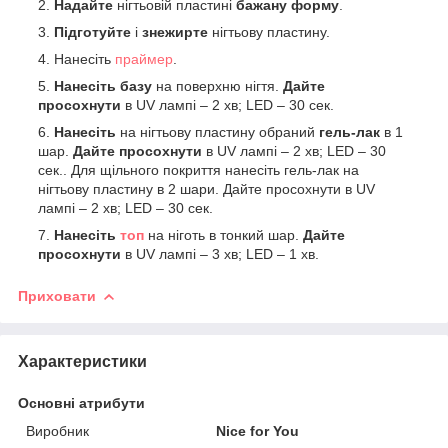
Надайте
нігтьовій пластині
бажану форму
.
Підготуйте
і
знежирте
нігтьову пластину.
Нанесіть
праймер
.
Нанесіть базу
на поверхню нігтя.
Дайте
просохнути
в UV лампі – 2 хв; LED – 30 сек.
Нанесіть
на нігтьову пластину обраний
гель-лак
в 1
шар.
Дайте просохнути
в UV лампі – 2 хв; LED – 30
сек.. Для щільного покриття нанесіть гель-лак на
нігтьову пластину в 2 шари. Дайте просохнути в UV
лампі – 2 хв; LED – 30 сек.
Нанесіть
топ
на ніготь в тонкий шар.
Дайте
просохнути
в UV лампі – 3 хв; LED – 1 хв.
Приховати
Характеристики
Основні атрибути
Виробник
Nice for You