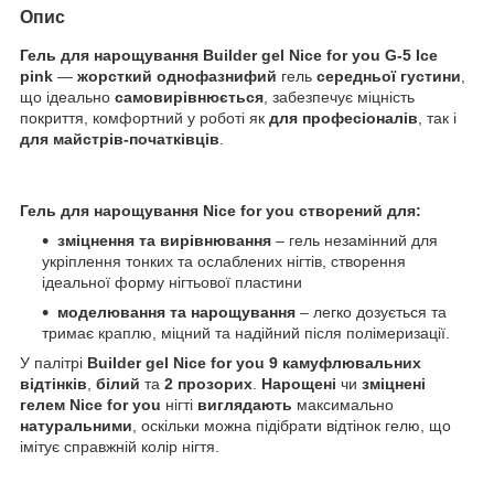
Опис
Гель для нарощування Builder gel Nice for you G-5 Ice
pink
—
жорсткий однофазнифий
гель
середньої густини
,
що ідеально
самовирівнюється
, забезпечує міцність
покриття, комфортний у роботі як
для професіоналів
, так і
для майстрів-початківців
.
Гель для нарощування
Nice
for
you
створений для:
зміцнення та вирівнювання
– гель незамінний для
укріплення тонких та ослаблених нігтів, створення
ідеальної форму нігтьової пластини
м
оделювання та нарощування
– легко дозується та
тримає краплю, міцний та надійний після полімеризації.
У палітрі
Builder
gel
Nice
for
you
9 камуфлювальних
відтінків
,
білий
та
2 прозорих
.
Нарощені
чи
зміцнені
гелем Nice for you
нігті
виглядають
максимально
натуральними
, оскільки можна підібрати відтінок гелю, що
імітує справжній колір нігтя.