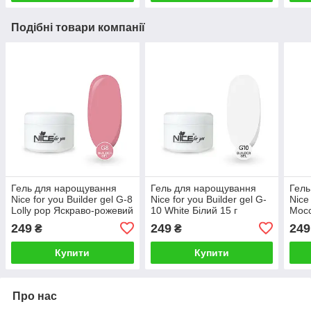
Подібні товари компанії
Гель для нарощування
Гель для нарощування
Гель
Nice for you Builder gel G-8
Nice for you Builder gel G-
Nice
Lolly pop Яскраво-рожевий
10 White Білий 15 г
Mocc
15 г
249
249
249
₴
₴
Купити
Купити
Про нас