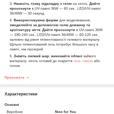
Нанесіть тонку підкладку з гелю
на ніготь.
Дайте
просохнути
в UV-лампі 36W — 60 сек., LED/UV-лампі
36/48W — 30 секунд.
Використовуючи форми
для моделювання,
змоделюйте за допомогою гелю довжину та
архітектуру нігтя
.
Дайте просохнути
в UV-лампі 36W
— 180-240 сек., LED/UV-лампі 36/48W — 60-120 сек.,
залежно від рівня пігментованості гелевого матеріалу.
Щільно пігментований гель потребує більшого часу в
лампі, ніж прозорий.
Зніміть липкий шар
,
виконайте обпил
зайвого
матеріалу: ніготь готовий до покриття
гель−лаком
або
топом.
Приховати
Характеристики
Основні
Виробник
Nice for You