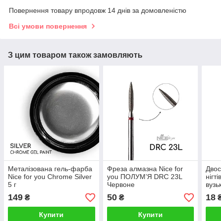
Повернення товару впродовж 14 днів за домовленістю
Всі умови повернення
З цим товаром також замовляють
Металізована гель-фарба
Фреза алмазна Nice for
Двос
Nice for you Chrome Silver
you ПОЛУМ’Я DRС 23L
нігт
5 г
Червоне
вузь
149
50
18
₴
₴
Купити
Купити