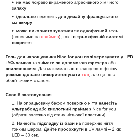
не має
яскраво вираженого агресивного хімічного
запаху
ідеально
підходить
для дизайну французького
манікюру
може використовуватися як однофазний гель
(наносимо на
праймер
), так
і в трьохфазній системі
покриття
.
Гель для нарощування
Nice
for
you
полімеризувати у LED
і
УФ-лампах
та
знімати за допомогою фрезера
або
спилюванням
. Для максимального глянцевого фінішу
рекомендовано використовувати
топ
, але це не є
обов’язковим етапом.
Спосіб
застосування
:
На опрацьовану бафом поверхню нігтя
нанесіть
ультрабонд
або
кислотний праймер
Nice for you
(обрати залежно від стану нігтьової пластини).
Нанесіть підкладку із бази
на поверхню нігтя
тонким шаром.
Дайте просохнути
в UV лампі – 2 хв;
LED – 30 сек.