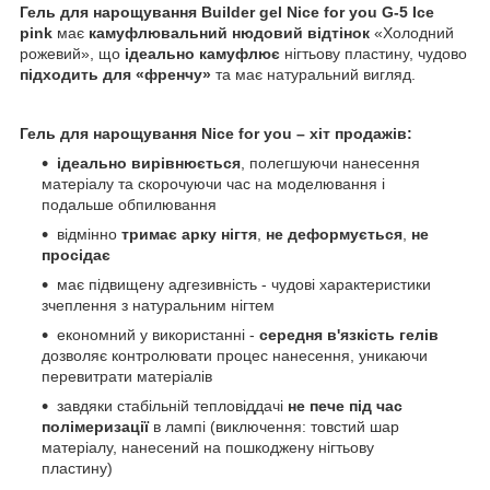
Гель для нарощування Builder gel Nice for you G-5 Ice
pink
має
камуфлювальний нюдовий відтінок
«Холодний
рожевий», що
ідеально камуфлює
нігтьову пластину, чудово
підходить для «френчу»
та має натуральний вигляд.
Гель для нарощування
Nice
for
you
– хіт продажів:
ідеально
вирівнюється
, полегшуючи нанесення
матеріалу та скорочуючи час на моделювання і
подальше обпилювання
відмінно
тримає арку нігтя
,
не деформується
,
не
просідає
має підвищену адгезивність - чудові характеристики
зчеплення з натуральним нігтем
економний у використанні -
середня в'язкість гелів
дозволяє контролювати процес нанесення, уникаючи
перевитрати матеріалів
завдяки стабільній тепловіддачі
не пече під час
полімеризації
в лампі (виключення: товстий шар
матеріалу, нанесений на пошкоджену нігтьову
пластину)