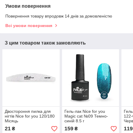
Умови повернення
Повернення товару впродовж 14 днів за домовленістю
Всі умови повернення
З цим товаром також замовляють
Двостороння пилка для
Гель-лак Nice for you
Гель
нігтів Nice for you 120/180
Magic cat №09 Темно-
122-
Місяць
синій 8.5 г
Черв
21
159
119
₴
₴