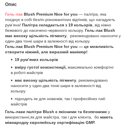
Опис
Гель-лак
Blush Premium Nice for you
— палітра, яка
поєднує в собі безліч різноманітних відтінків, що нагадують
рум’яна!
Палітра складається з 19 кольорів
, від ніжно
бежевого до насичено-червоного кольору.
Гель-лак Blush
має високу щільність пігменту
, рекомендовано наносити у
один-два тонкі шари в залежності від кольору.
Гель-лак Blush Premium Nice for you — це можливість
створити ніжний, але виразний манікюр!
19 рум’яних кольорів
вміру густої консистенції,
максимально комфортні
в роботі майстрів
має високу щільність пігменту
, рекомендовано
наносити у один-два тонкі шари в залежності від
кольору
підходить як для новачків, так і професійних nail-
майстрів
Гель-лаки палітри Blush є якісними та безпечними
у
використанні,як для майстра, так і для клієнта, бо
мають
міжнародну європейську сертифікацію GMP.