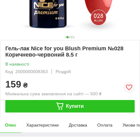
Гель-лак Nice for you Blush Premium №028
Коричнево-червоний 8.5 г
В наявності
Код: 2000000008363
Роздріб
159
₴
Мінімальна сума замовлення на сайті — 500 ₴
Купити
Опис
Характеристики
Доставка
Оплата
Умови п