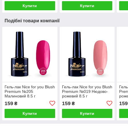
Купити
Купити
Подібні товари компанії
Гель-лак Nice for you Blush
Гель-лак Nice for you Blush
Гель
Premium №205
Premium №019 Нюдово-
Prem
Малиновий 8.5 г
рожевий 8.5 г
роже
159
159
159
₴
₴
Купити
Купити