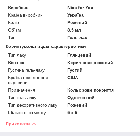
Виробник
Nice for You
Країна виробник
Україна
Колір
Рожевий
Об`єм
8.5 мл
Тип
Гель-лак
Користувальницькі характеристики
Тип лаку
Глянцевий
Відтінок
Коричнево-рожевий
Густина гель-лаку
Густий
Країна походження
США
сировини
Призначення
Кольорове покриття
Тип гель-лаку
Однотонний
Тип декоративного лаку
Рожевий
Щільність пігменту
5 з 5
Приховати