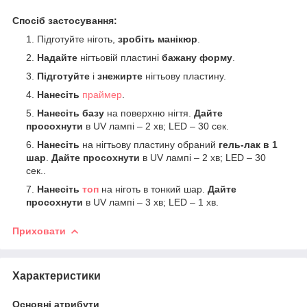
Спосіб застосування:
Підготуйте ніготь,
зробіть манікюр
.
Надайте
нігтьовій пластині
бажану форму
.
Підготуйте
і
знежирте
нігтьову пластину.
Нанесіть
праймер
.
Нанесіть базу
на поверхню нігтя.
Дайте
просохнути
в UV лампі – 2 хв; LED – 30 сек.
Нанесіть
на нігтьову пластину обраний
гель-лак в 1
шар
.
Дайте просохнути
в UV лампі – 2 хв; LED – 30
сек..
Нанесіть
топ
на ніготь в тонкий шар.
Дайте
просохнути
в UV лампі – 3 хв; LED – 1 хв.
Приховати
Характеристики
Основні атрибути