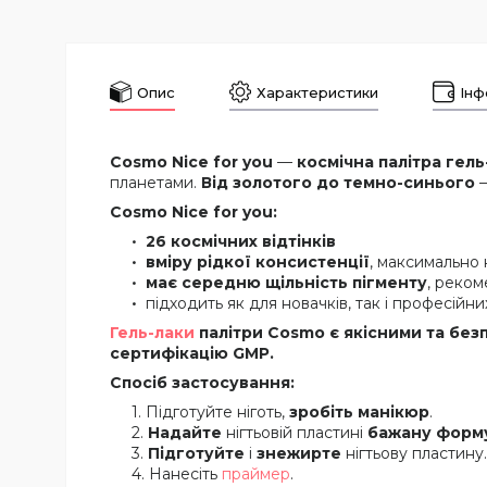
Опис
Характеристики
Інф
Cosmo Nice for you
—
космічна палітра гель
планетами.
Від золотого до темно-синього
—
Cosmo Nice for you:
26 космічних відтінків
вміру рідкої консистенції
, максимально 
має середню щільність пігменту
, реком
підходить як для новачків, так і професійних
Гель-лаки
палітри Cosmo є якісними та бе
сертифікацію GMP.
Спосіб застосування:
Підготуйте ніготь,
зробіть манікюр
.
Надайте
нігтьовій пластині
бажану форм
Підготуйте
і
знежирте
нігтьову пластину.
Нанесіть
праймер
.