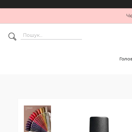
Че
Голо