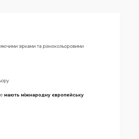
 сяючими зірками та різнокольоровими
ьору
же
мають міжнародну європейську