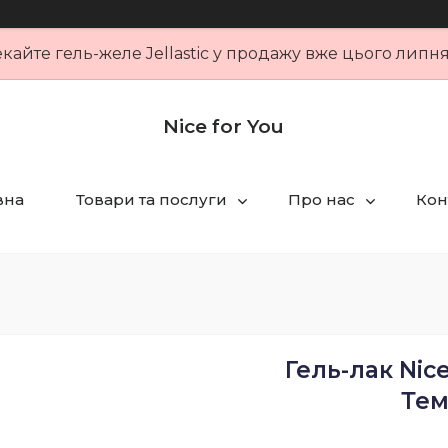
кайте гель-желе Jellastic у продажу вже цього липн
Nice for You
вна
Товари та послуги
Про нас
Кон
Гель-лак Nic
Тем