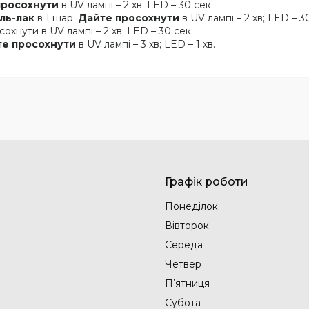
просохнути
в UV лампі – 2 хв; LED – 30 сек.
ль-лак
в 1 шар.
Дайте просохнути
в UV лампі – 2 хв; LED – 3
охнути в UV лампі – 2 хв; LED – 30 сек.
те просохнути
в UV лампі – 3 хв; LED – 1 хв.
Графік роботи
Понеділок
Вівторок
Середа
Четвер
Пʼятниця
Субота