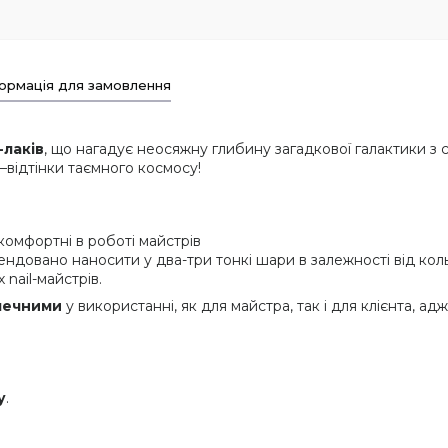
ормація для замовлення
-лаків
, що нагадує неосяжну глибину загадкової галактики з
відтінки таємного космосу!
комфортні в роботі майстрів
ендовано наносити у два-три тонкі шари в залежності від кол
 nail-майстрів.
зпечними
у використанні, як для майстра, так і для клієнта, ад
у
.