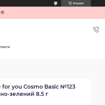
Кошик
я😎
такти
e for you Cosmo Basic №123
но-зелений 8.5 г