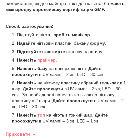
використанні, як для майстра, так і для клієнта, бо
мають
міжнародну європейську сертифікацію GMP.
Спосіб застосування:
Підготуйте ніготь,
зробіть манікюр
.
Надайте
нігтьовій пластині бажану
форму
.
Підготуйте
і
знежирте
нігтьову пластину.
Нанесіть
праймер
.
Нанесіть базу
на поверхню нігтя.
Дайте
просохнути
в UV лампі – 2 хв; LED – 30 сек.
Нанесіть
на нігтьову пластину обраний
гель-лак
в 1
шар.
Дайте просохнути
в UV лампі – 2 хв; LED – 30
сек.. За необхідності нанесіть гель-лак на нігтьову
пластину в 2 шари.
Дайте просохнути
в UV лампі – 2
хв; LED – 30 сек.
Нанесіть
топ
на ніготь в тонкий шар.
Дайте
просохнути
в UV лампі – 3 хв; LED – 1 хв.
Приховати