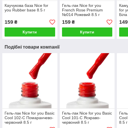
Каучукова база Nice for
Гель-лак Nice for you
Каму
you Rubber base 8.5 г
French Rose Premium
for 
№014 Рожевий 8.5 г
Біла 
159
159
149
₴
₴
Купити
Купити
Подібні товари компанії
Гель-лак Nice for you Basic
Гель-лак Nice for you Basic
Гель
Cool 102-C Помаранчево-
Cool 101-C Яскраво-
Cool
червоний 8.5 г
червоний 8.5 г
8.5 г