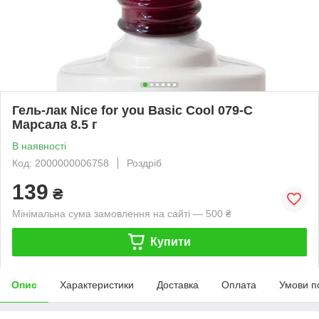
Гель-лак Nice for you Basic Cool 079-C
Марсала 8.5 г
В наявності
Код: 2000000006758
Роздріб
139
₴
Мінімальна сума замовлення на сайті — 500 ₴
Купити
Опис
Характеристики
Доставка
Оплата
Умови п