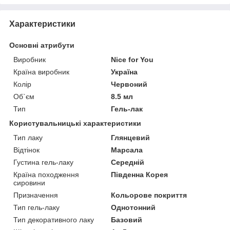
Характеристики
Основні атрибути
Виробник
Nice for You
Країна виробник
Україна
Колір
Червоний
Об`єм
8.5 мл
Тип
Гель-лак
Користувальницькі характеристики
Тип лаку
Глянцевий
Відтінок
Марсала
Густина гель-лаку
Середній
Країна походження
Південна Корея
сировини
Призначення
Кольорове покриття
Тип гель-лаку
Однотонний
Тип декоративного лаку
Базовий