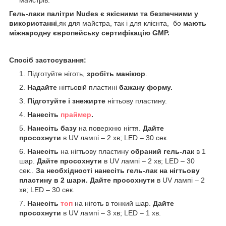
Гель-лаки палітри Nudes є якісними та безпечними у
використанні
,як для майстра, так і для клієнта, бо
мають
міжнародну європейську сертифікацію GMP.
Спосіб застосування:
Підготуйте ніготь,
зробіть манікюр
.
Надайте
нігтьовій пластині
бажану форму.
Підготуйте і знежирте
нігтьову пластину.
Нанесіть
праймер
.
Нанесіть базу
на поверхню нігтя.
Дайте
просохнути
в UV лампі – 2 хв; LED – 30 сек.
Нанесіть
на нігтьову пластину
обраний гель-лак
в 1
шар.
Дайте просохнути
в UV лампі – 2 хв; LED – 30
сек..
За необхідності нанесіть гель-лак на нігтьову
пластину в 2 шари. Дайте просохнути
в UV лампі – 2
хв; LED – 30 сек.
Нанесіть
топ
на ніготь в тонкий шар.
Дайте
просохнути
в UV лампі – 3 хв; LED – 1 хв.