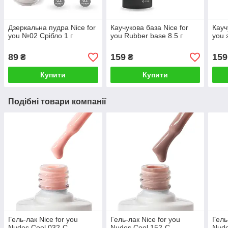
Дзеркальна пудра Nice for
Каучукова база Nice for
Кауч
you №02 Срібло 1 г
you Rubber base 8.5 г
you 
89
159
159
₴
₴
Купити
Купити
Подібні товари компанії
Гель-лак Nice for you
Гель-лак Nice for you
Гель
Nudes Cool 032-С
Nudes Cool 152-С
Nude