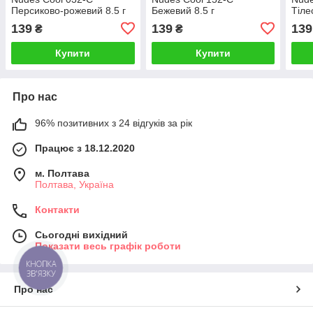
Персиково-рожевий 8.5 г
Бежевий 8.5 г
Тіле
139
139
139
₴
₴
Купити
Купити
Про нас
96% позитивних з 24 відгуків за рік
Працює з 18.12.2020
м. Полтава
Полтава, Україна
Контакти
Сьогодні вихідний
Показати весь графік роботи
КНОПКА
ЗВ'ЯЗКУ
Про нас