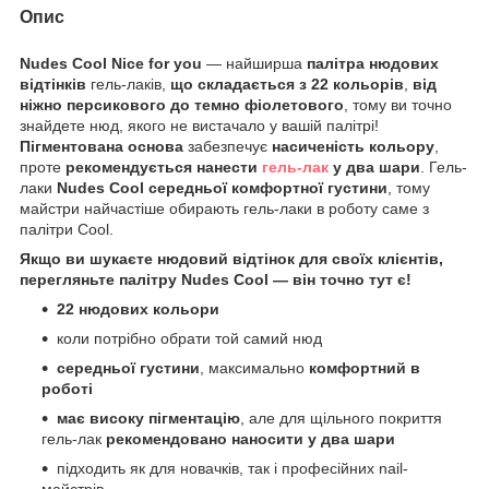
Опис
Nudes Cool Nice for you
— найширша
палітра нюдових
відтінків
гель-лаків,
що складається з 22 кольорів
,
від
ніжно персикового до темно фіолетового
, тому ви точно
знайдете нюд, якого не вистачало у вашій палітрі!
Пігментована основа
забезпечує
насиченість кольору
,
проте
рекомендується нанести
гель-лак
у два шари
. Гель-
лаки
Nudes Cool середньої комфортної густини
, тому
майстри найчастіше обирають гель-лаки в роботу саме з
палітри Cool.
Якщо ви шукаєте нюдовий відтінок для своїх клієнтів,
перегляньте палітру Nudes Cool — він точно тут є!
22 нюдових кольори
коли потрібно обрати той самий нюд
середньої густини
, максимально
комфортний в
роботі
має високу пігментацію
, але для щільного покриття
гель-лак
рекомендовано наносити у два шари
підходить як для новачків, так і професійних nail-
майстрів.