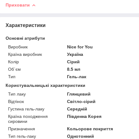
Приховати
Характеристики
Основні атрибути
Виробник
Nice for You
Країна виробник
Україна
Колір
Сірий
Об`єм
8.5 мл
Тип
Гель-лак
Користувальницькі характеристики
Тип лаку
Глянцевий
Відтінок
Світло-сірий
Густина гель-лаку
Середній
Країна походження
Південна Корея
сировини
Призначення
Кольорове покриття
Тип гель-лаку
Однотонний