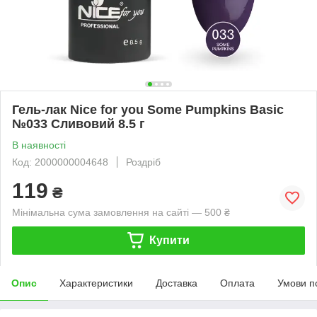
Гель-лак Nice for you Some Pumpkins Basic
№033 Сливовий 8.5 г
В наявності
Код: 2000000004648
Роздріб
119
₴
Мінімальна сума замовлення на сайті — 500 ₴
Купити
Опис
Характеристики
Доставка
Оплата
Умови п