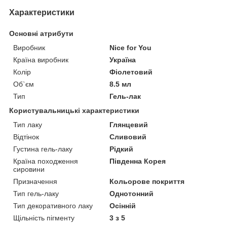
Характеристики
Основні атрибути
Виробник
Nice for You
Країна виробник
Україна
Колір
Фіолетовий
Об`єм
8.5 мл
Тип
Гель-лак
Користувальницькі характеристики
Тип лаку
Глянцевий
Відтінок
Сливовий
Густина гель-лаку
Рідкий
Країна походження
Південна Корея
сировини
Призначення
Кольорове покриття
Тип гель-лаку
Однотонний
Тип декоративного лаку
Осінній
Щільність пігменту
3 з 5