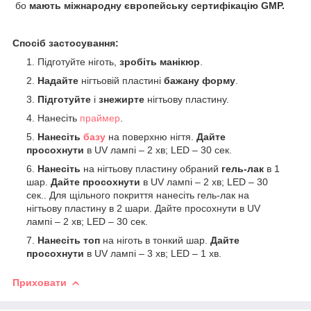
бо
мають міжнародну європейську сертифікацію GMP.
Спосіб застосування:
Підготуйте ніготь,
зробіть манікюр
.
Надайте
нігтьовій пластині
бажану форму
.
Підготуйте
і
знежирте
нігтьову пластину.
Нанесіть
праймер
.
Нанесіть
базу
на поверхню нігтя.
Дайте
просохнути
в UV лампі – 2 хв; LED – 30 сек.
Нанесіть
на нігтьову пластину обраний
гель-лак
в 1
шар.
Дайте просохнути
в UV лампі – 2 хв; LED – 30
сек.. Для щільного покриття нанесіть гель-лак на
нігтьову пластину в 2 шари. Дайте просохнути в UV
лампі – 2 хв; LED – 30 сек.
Нанесіть топ
на ніготь в тонкий шар.
Дайте
просохнути
в UV лампі – 3 хв; LED – 1 хв.
Приховати