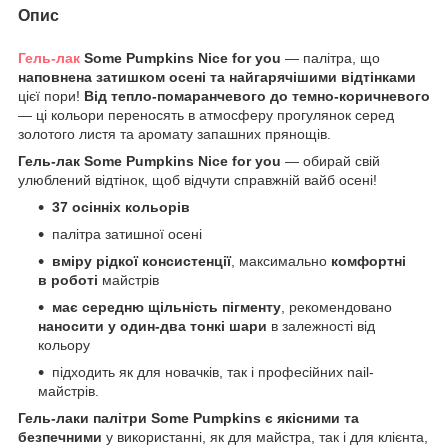
Опис
Гель-лак
Some Pumpkins Nice for you
— палітра, що
наповнена затишком осені та найгарячішими відтінками
цієї пори!
Від тепло-помаранчевого до темно-коричневого
— ці кольори переносять в атмосферу прогулянок серед
золотого листя та аромату запашних прянощів.
Гель-лак Some Pumpkins Nice for you
— обирай свій
улюблений відтінок, щоб відчути справжній вайб осені!
37 осінніх кольорів
палітра затишної осені
вміру рідкої консистенції
, максимально
комфортні
в роботі
майстрів
має середню щільність пігменту
, рекомендовано
наносити у один-два тонкі шари
в залежності від
кольору
підходить як для новачків, так і професійних nail-
майстрів.
Гель-лаки палітри Some Pumpkins є якісними та
безпечними
у використанні, як для майстра, так і для клієнта,