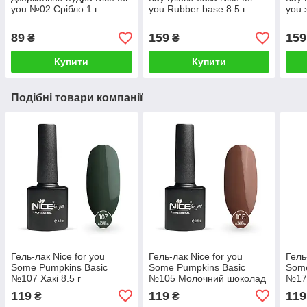
you №02 Срібло 1 г
you Rubber base 8.5 г
you 
89
159
159
₴
₴
Купити
Купити
Подібні товари компанії
Гель-лак Nice for you
Гель-лак Nice for you
Гель
Some Pumpkins Basic
Some Pumpkins Basic
Some
№107 Хакі 8.5 г
№105 Молочний шоколад
№172
8.5 г
119
119
119
₴
₴