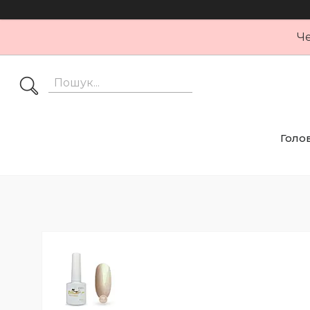
Че
Голо