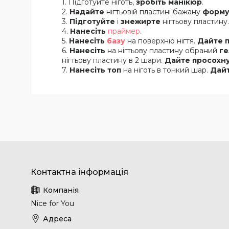
Підготуйте ніготь,
зробіть манікюр
.
Надайте
нігтьовій пластині бажану
форм
Підготуйте
і
знежирте
нігтьову пластину.
Нанесіть
праймер
.
Нанесіть
базу
на поверхню нігтя.
Дайте 
Нанесіть
на нігтьову пластину обраний
ге
нігтьову пластину в 2 шари.
Дайте просохн
Нанесіть топ
на ніготь в тонкий шар.
Дайт
Nice for You