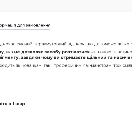
ормація для замовлення
одночас сяючий перламутровий відтінок, що допоможе легко 
ну
, яка
не дозволяє засобу розтікатися
нігтьовою пластино
ігменту, завдяки чому ви отримаєте щільний та насиче
ідходить як новачкам, так і професійним nail-майстрам, тож с
іть
в 1 шар