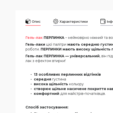
Опис
Характеристики
Інф
Гель-лак
ПЕРЛИНКА
– неймовірно ніжний та в
Гель-лаки
цієї палітри
мають середню густи
роботи.
ПЕРЛИНКИ мають високу щільність п
Гель-лак
ПЕРЛИНКА —
універсальний
, він п
лак з ефектом втирки!
1
3
особливих перлинних
відтінк
ів
середня
густина
висока
щільність
кольору
створює щільне насичене покриття нав
комфортний
для майстрів-початківців.
Спосіб застосування: