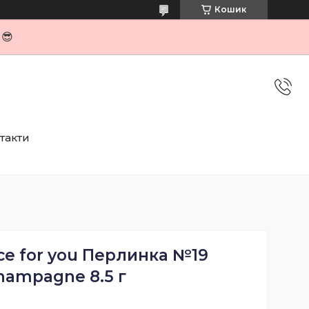
Кошик
я😎
такти
ice for you Перлинка №19
hampagne 8.5 г