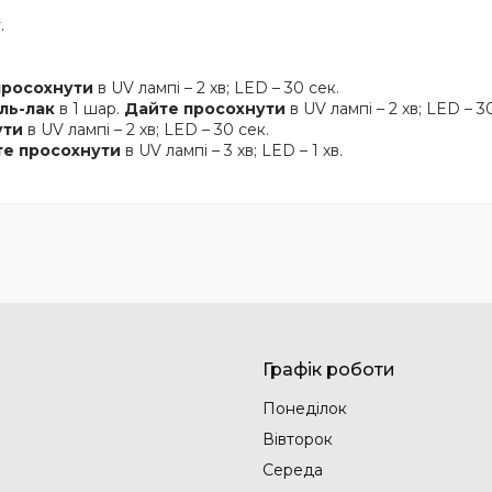
у
.
просохнути
в UV лампі – 2 хв; LED – 30 сек.
ль-лак
в 1 шар.
Дайте просохнути
в UV лампі – 2 хв; LED – 3
ути
в UV лампі – 2 хв; LED – 30 сек.
е просохнути
в UV лампі – 3 хв; LED – 1 хв.
Графік роботи
Понеділок
Вівторок
Середа