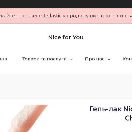
кайте гель-желе Jellastic у продажу вже цього липн
Nice for You
вна
Товари та послуги
Про нас
Кон
Гель-лак N
C