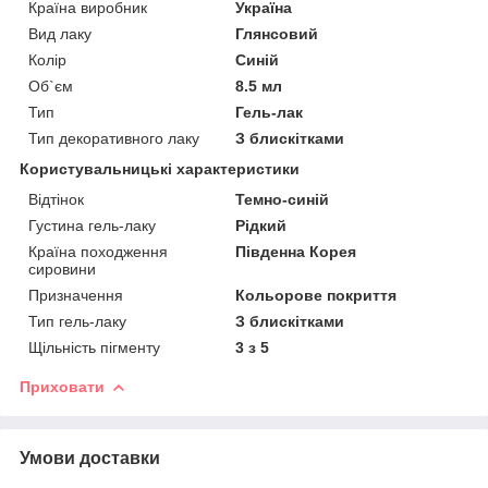
Країна виробник
Україна
Вид лаку
Глянсовий
Колір
Синій
Об`єм
8.5 мл
Тип
Гель-лак
Тип декоративного лаку
З блискітками
Користувальницькі характеристики
Відтінок
Темно-синій
Густина гель-лаку
Рідкий
Країна походження
Південна Корея
сировини
Призначення
Кольорове покриття
Тип гель-лаку
З блискітками
Щільність пігменту
3 з 5
Приховати
Умови доставки