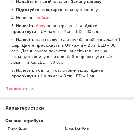
Надайте
нігтьовій пластині
бажану форму
.
Підготуйте
і
знежирте
нігтьову пластину.
Нанесіть
праймер
.
Нанесіть
базу
на поверхню нігтя.
Дайте
просохнути
в UV лампі – 2 хв; LED – 30 сек.
Нанесіть
на нігтьову пластину обраний
гель-лак
в 1
шар.
Дайте просохнути
в UV лампі – 2 хв; LED – 30
сек.. Для щільного покриття нанесіть гель-лак на
нігтьову пластину в 2 шари. Дайте просохнути в UV
лампі – 2 хв; LED – 30 сек.
Нанесіть топ
на ніготь в тонкий шар.
Дайте
просохнути
в UV лампі – 3 хв; LED – 1 хв.
Приховати
Характеристики
Основні атрибути
Виробник
Nice for You