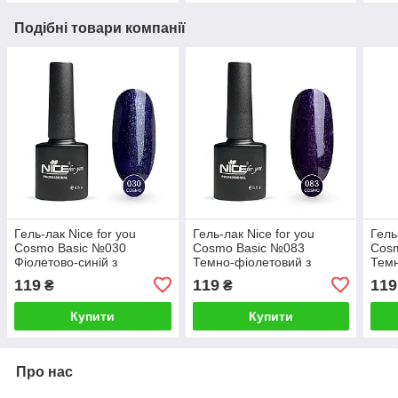
Подібні товари компанії
Гель-лак Nice for you
Гель-лак Nice for you
Гель
Cosmo Basic №030
Cosmo Basic №083
Cos
Фіолетово-синій з
Темно-фіолетовий з
Темн
блакитною блискіткою 8.5
шимером 8.5 г
119
119
119
₴
₴
г
Купити
Купити
Про нас