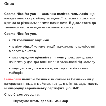
Опис
Cosmo Nice for you
—
космічна палітра гель-лаків
, що
нагадує неосяжну глибину загадкової галактики з сяючими
зірками та різнокольоровими планетами.
Від золотого до
темно-синього
—відтінки таємного космосу!
Cosmo Nice for you:
26 космічних відтінків
вміру рідкої консистенції
, максимально комфортні
в роботі майстрів
має середню щільність пігменту
, рекомендовано
наносити у два-три тонкі шари в залежності від кольору
підходить як для новачків, так і професійних nail-
майстрів.
Гель-лаки
палітри Cosmo є якісними та безпечними
у
використанні, як для майстра, так і для клієнта, адже
мають
міжнародну європейську сертифікацію GMP.
Спосіб застосування:
Підготуйте ніготь,
зробіть манікюр
.