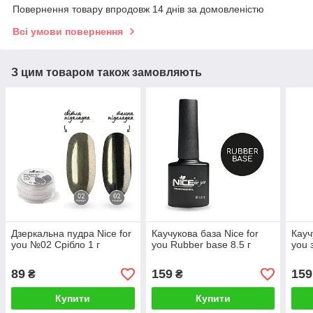
Повернення товару впродовж 14 днів за домовленістю
Всі умови повернення
З цим товаром також замовляють
Дзеркальна пудра Nice for
Каучукова база Nice for
Кауч
you №02 Срібло 1 г
you Rubber base 8.5 г
you 
89
159
159
₴
₴
Купити
Купити