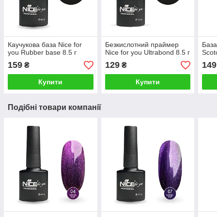
Каучукова база Nice for
Безкислотний праймер
База
you Rubber base 8.5 г
Nice for you Ultrabond 8.5 г
Scot
159
129
149
₴
₴
Купити
Купити
Подібні товари компанії