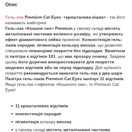
Опис
Гель-лак
Premium Cat Eyes
:
«кришталева кішка»
- так його
називають майстрині.
Гель-лак «Кошаче око» Premium
у своєму складі
містить
металізовані частинки великого розміру
, які
утворюють
ефект діамантового сяйва
променю.
Консистенція гель-
лаків середня
,
пігментація кольору висока
, що дозволяє
створювати
повноцінне покриття без підкладки
.
Винятком
із палітри є відтінок 101
, що
має прозору основу
. Завдяки
цьому
його доречно використовувати для покриття
нюдових відтінків або на чорну підкладку.
Для щільного
покриття
рекомендується наносити гель-лак у два шари
.
Палітра гель-лаків Premium Cat Eyes налічує 11 відтінків
.
Якщо гель-лак з ефектом «Кошачого ока», то Premium Cat
Eyes!
11 кришталевих відтінків
консистенція середня
пігментація
кольору
висока
у своєму складі
містить металізовані частинки