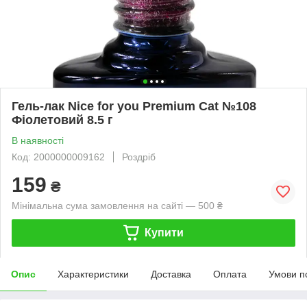
Гель-лак Nice for you Premium Cat №108
Фіолетовий 8.5 г
В наявності
Код: 2000000009162
Роздріб
159
₴
Мінімальна сума замовлення на сайті — 500 ₴
Купити
Опис
Характеристики
Доставка
Оплата
Умови п