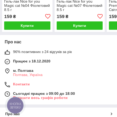
Гель-лак Nice for you
Гель-лак Nice for you
Гель
Magic cat №04 Фіолетовий
Magic cat №07 Фіолетовий
Pre
8.5 г
8.5 г
Світ
159
159
159
₴
₴
Купити
Купити
Про нас
96% позитивних з 24 відгуків за рік
Працює з 18.12.2020
м. Полтава
Полтава, Україна
Контакти
Сьогодні працює з 09:00 до 18:00
Показати весь графік роботи
КНОПКА
ЗВ'ЯЗКУ
Про нас