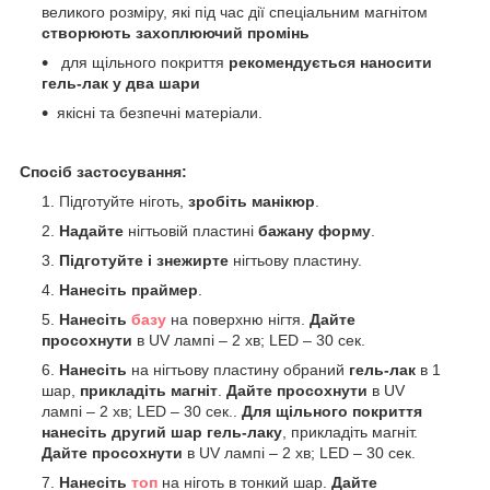
великого розміру, які під час дії спеціальним магнітом
створюють захоплюючий промінь
для щільного покриття
рекомендується наносити
гель-лак у два шари
якісні та безпечні матеріали.
Спосіб застосування:
Підготуйте ніготь,
зробіть манікюр
.
Надайте
нігтьовій пластині
бажану форму
.
Підготуйте і знежирте
нігтьову пластину.
Нанесіть праймер
.
Нанесіть
базу
на поверхню нігтя.
Дайте
просохнути
в UV лампі – 2 хв; LED – 30 сек.
Нанесіть
на нігтьову пластину обраний
гель-лак
в 1
шар,
прикладіть магніт
.
Дайте просохнути
в UV
лампі – 2 хв; LED – 30 сек..
Для щільного покриття
нанесіть другий шар гель-лаку
, прикладіть магніт.
Дайте просохнути
в UV лампі – 2 хв; LED – 30 сек.
Нанесіть
топ
на ніготь в тонкий шар.
Дайте