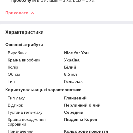
просохнути
в UV лампі – 3 хв; LED – 1 хв.
Приховати
Характеристики
Основні атрибути
Виробник
Nice for You
Країна виробник
Україна
Колір
Білий
Об`єм
8.5 мл
Тип
Гель-лак
Користувальницькі характеристики
Тип лаку
Глянцевий
Відтінок
Перлинний білий
Густина гель-лаку
Середній
Країна походження
Південна Корея
сировини
Призначення
Кольорове покриття