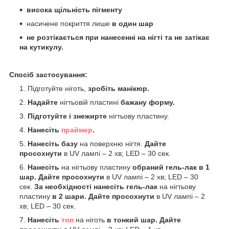
висока щільність пігменту
насичене покриття лише
в один шар
не розтікається при нанесенні на нігті та не затікає
на кутикулу.
Спосіб застосування:
Підготуйте ніготь,
зробіть манікюр.
Надайте
нігтьовій пластині
бажану форму.
Підготуйте
і знежирте
нігтьову пластину.
Нанесіть
праймер
.
Нанесіть базу
на поверхню нігтя.
Дайте
просохнути
в UV лампі – 2 хв; LED – 30 сек.
Нанесіть
на нігтьову пластину
обраний гель-лак в 1
шар. Дайте просохнути
в UV лампі – 2 хв; LED – 30
сек.
За необхідності нанесіть гель-лак
на нігтьову
пластину
в 2 шари. Дайте просохнути
в UV лампі – 2
хв; LED – 30 сек.
Нанесіть
топ
на ніготь
в тонкий шар. Дайте