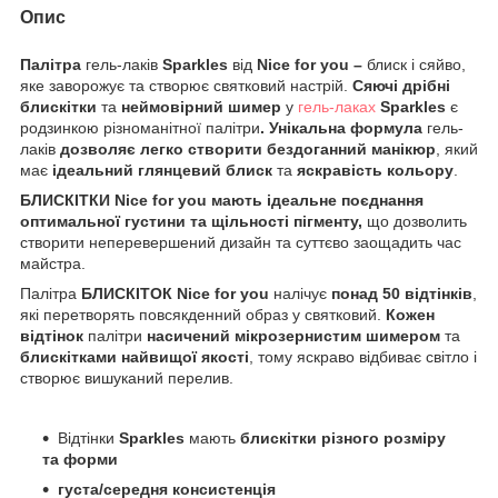
Опис
Палітра
гель-лаків
Sparkles
від
Nice for you –
блиск і сяйво,
яке заворожує та створює святковий настрій.
Сяючі дрібні
блискітки
та
неймовірний шимер
у
гель-лаках
Sparkles
є
родзинкою різноманітної палітри
. Унікальна формула
гель-
лаків
дозволяє легко створити бездоганний манікюр
, який
має
ідеальний глянцевий блиск
та
яскравість кольору
.
БЛИСКІТКИ
Nice for you мають ідеальне поєднання
оптимальної густини та щільності пігменту,
що дозволить
створити неперевершений дизайн та суттєво заощадить час
майстра.
Палітра
БЛИСКІТОК
Nice for you
налічує
понад 50 відтінків
,
які перетворять повсякденний образ у святковий.
Кожен
відтінок
палітри
насичений мікрозернистим шимером
та
блискітками найвищої якості
, тому яскраво відбиває світло і
створює вишуканий перелив.
Відтінки
Sparkles
мають
блискітки різного розміру
та форми
густа/середня консистенція