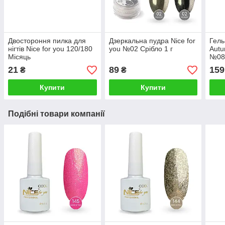
Двостороння пилка для
Дзеркальна пудра Nice for
Гель
нігтів Nice for you 120/180
you №02 Срібло 1 г
Autu
Місяць
№080
21
89
159
₴
₴
Купити
Купити
Подібні товари компанії