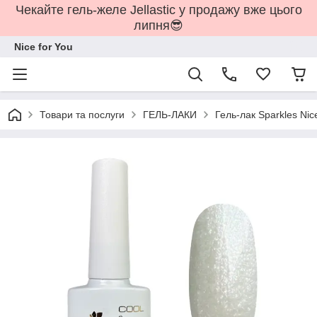
Чекайте гель-желе Jellastic у продажу вже цього
липня😎
Nice for You
Товари та послуги
ГЕЛЬ-ЛАКИ
Гель-лак Sparkles Nice