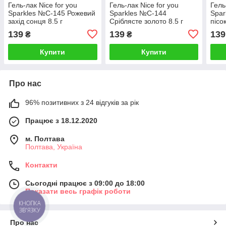
Гель-лак Nice for you
Гель-лак Nice for you
Гель
Sparkles №C-145 Рожевий
Sparkles №C-144
Spar
захід сонця 8.5 г
Сріблясте золото 8.5 г
пісок
139
139
139
₴
₴
Купити
Купити
Про нас
96% позитивних з 24 відгуків за рік
Працює з 18.12.2020
м. Полтава
Полтава, Україна
Контакти
Сьогодні працює з 09:00 до 18:00
Показати весь графік роботи
КНОПКА
ЗВ'ЯЗКУ
Про нас