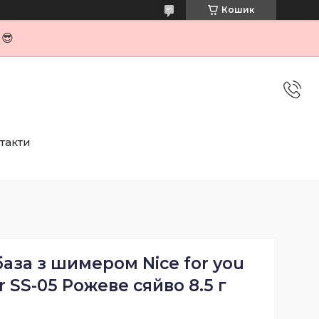
Кошик
я😎
такти
за з шимером Nice for you
 SS-05 Рожеве сяйво 8.5 г