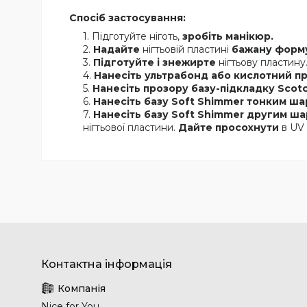
Спосіб застосування:
Підготуйте ніготь,
зробіть манікюр.
Надайте
нігтьовій пластині
бажану форм
Підготуйте і знежирте
нігтьову пластину
Нанесіть ультрабонд або кислотний п
Нанесіть прозору базу-підкладку Scot
Нанесіть базу Soft Shimmer тонким ш
Нанесіть базу Soft Shimmer другим ш
нігтьової пластини.
Дайте просохнути
в UV 
Nice for You