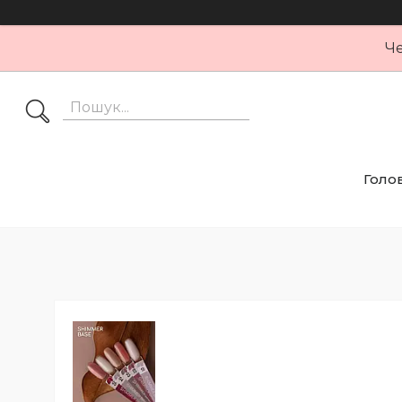
Че
Голо