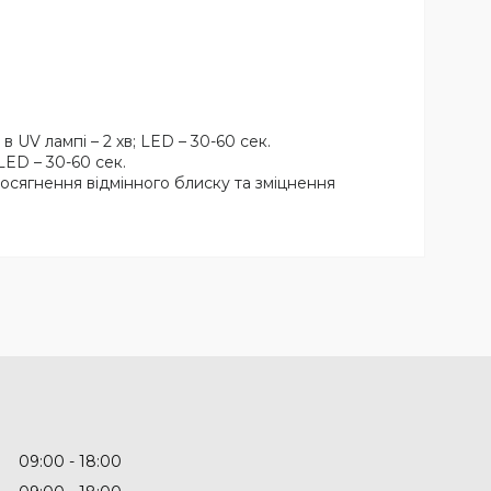
и
в UV лампі – 2 хв; LED – 30-60 сек.
 LED – 30-60 сек.
досягнення відмінного блиску та зміцнення
09:00
18:00