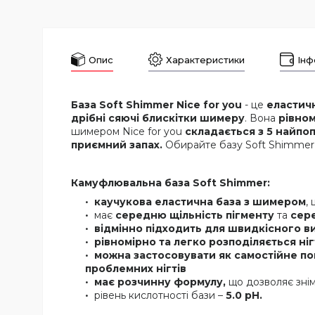
Опис
Характеристики
Інф
База Soft Shimmer Nice for you
- це
еластичн
дрібні сяючі блискітки шимеру
. Вона
рівно
шимером Nice for you
складається з 5 найпо
приємний запах.
Обирайте базу Soft Shimmer 
Камуфлювальна база Soft Shimmer:
каучукова еластична база з шимером
,
має
середню щільність пігменту
та
сер
відмінно підходить для швидкісного 
рівномірно та легко розподіляється н
можна застосовувати як самостійне пок
проблемних нігтів
має розчинну формулу,
що дозволяє знім
рівень кислотності бази –
5.0 pH.