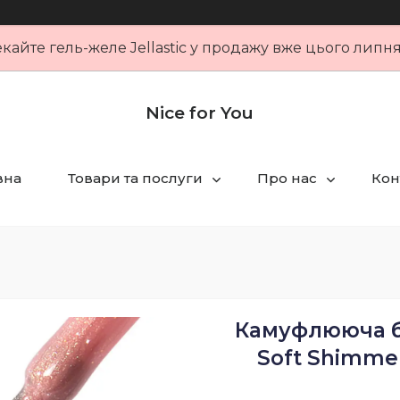
кайте гель-желе Jellastic у продажу вже цього липн
Nice for You
вна
Товари та послуги
Про нас
Кон
Камуфлююча ба
Soft Shimmer