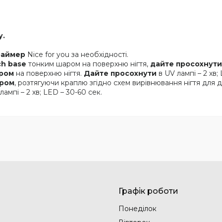
у.
.
раймер
Nice for you за необхідності.
ch base
тонким шаром на поверхню нігтя,
дайте просохнут
аром
на поверхню нігтя.
Дайте просохнути
в UV лампі – 2 хв;
аром
, розтягуючи краплю згідно схем вирівнювання нігтя для 
лампі – 2 хв; LED – 30-60 сек.
Графік роботи
Понеділок