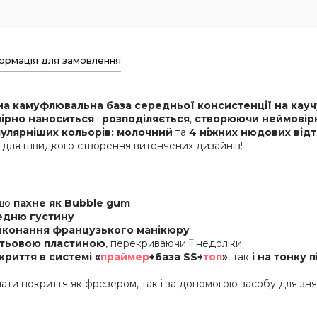
ормація для замовлення
а камуфлювальна база середньої консистенції на кауч
мірно наноситься
і
розподіляється
,
створюючи неймовір
пулярніших кольорів:
молочний
та
4 ніжних нюдових відті
для швидкого створення витончених дизайнів!
 що
пахне як Bubble gum
едню густину
виконання французького манікюру
ігтьовою пластиною
, перекриваючи її недоліки
риття в системі «
праймер
+база SS+
топ
»
, так
і на тонку 
ати покриття як фрезером, так і за допомогою засобу для зн