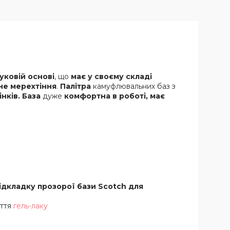
уковій основі
, що
має у своєму складі
не мерехтіння
.
Палітра
камуфлювальних баз з
нків. База
дуже
комфортна в роботі, має
підкладку прозорої бази Scotch для
яття
гель-лаку