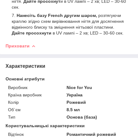
нігтя.
Дайте просохнут
и в UV лампі – 2 хв; LED – 30-60
сек.
Нанесіть базу French другим шаром,
розтягуючи
краплю згідно схем вирівнювання нігтя для досягнення
відмінного блиску та зміцнення нігтьової пластини.
Дайте просохнути
в UV лампі – 2 хв; LED – 30-60 сек.
Приховати
Характеристики
Основні атрибути
Виробник
Nice for You
Країна виробник
Україна
Колір
Рожевий
Об`єм
8.5 мл
Тип
Основа (база)
Користувальницькі характеристики
Відтінок
Романтичний рожевий