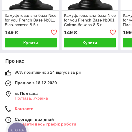
Камуфлювальна база Nice
Камуфлювальна база Nice
Каму
for you French Base №011
for you French Base №001
for 
Біло-рожева 8.5 г
Світло-бежева 8.5 г
Пиль
149
149
199
₴
₴
Купити
Купити
Про нас
96% позитивних з 24 відгуків за рік
Працює з 18.12.2020
м. Полтава
Полтава, Україна
Контакти
Сьогодні вихідний
Показати весь графік роботи
КНОПКА