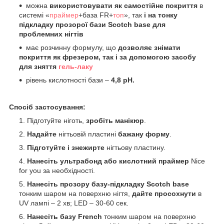
можна
використовувати як самостійне покриття
в
системі «
праймер
+база FR+
топ
», так
і на тонку
підкладку прозорої бази Scotch base
для
проблемних нігтів
має розчинну формулу, що
дозволяє знімати
покриття як фрезером, так і за допомогою засобу
для зняття
гель-лаку
рівень кислотності бази –
4,8 pH.
Спосіб застосування:
Підготуйте ніготь,
зробіть манікюр
.
Надайте
нігтьовій пластині
бажану форму
.
Підготуйте і знежирте
нігтьову пластину.
Нанесіть ультрабонд або кислотний праймер
Nice
for you за необхідності.
Нанесіть прозору базу-підкладку Scotch base
тонким шаром на поверхню нігтя,
дайте просохнути
в
UV лампі – 2 хв; LED – 30-60 сек.
Нанесіть базу French
тонким шаром на поверхню