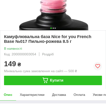
Камуфлювальна база Nice for you French
Base №017 Пильно-рожева 8.5 г
В наявності
Код: 2000000003054
Роздріб
149
₴
Мінімальна сума замовлення на сайті — 500 ₴
Купити
Опис
Характеристики
Доставка
Оплата
Умови п