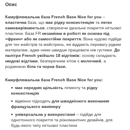
Опис
Камуфлювальна база French Base Nice for you
–
еластична
база, що
має рідку консистенцію
та
легко
самовирівнюється
, створюючи ідеальне покриття нігтьової
пластини. База FR
незамінна в роботі як основа під
«френч»
або як самостійне покриття.
Вона чудово підійде
для тих майстрів та майстринь, які віддають перевагу рідким
матеріалам, адже ними швидше працювати ніж густими.
До
палітри
French
увійшло 18 відтінків:
основу складають
нюдові відтінки
, безперечним хітом є
молочний
, а
родзинкою
біла та чорна бази.
Камуфлювальна база French Base Nice for you:
має середню щільність
пігменту та
рідку
консистенцію
відмінно підходить
для швидкісного виконання
французького манікюру
універсальна у використанні
– підійде для
однотонного покриття та різноманітних дизайнів, для
будь-якого типу нігтьової пластини