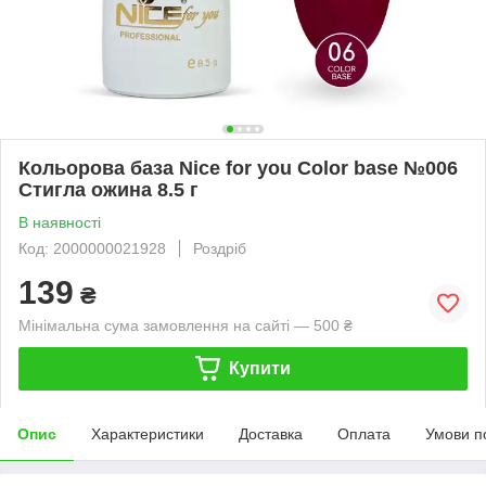
Кольорова база Nice for you Color base №006
Стигла ожина 8.5 г
В наявності
Код: 2000000021928
Роздріб
139
₴
Мінімальна сума замовлення на сайті — 500 ₴
Купити
Опис
Характеристики
Доставка
Оплата
Умови п