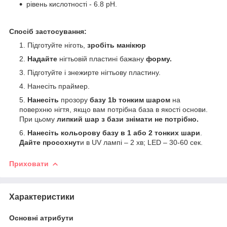
рівень кислотності - 6.8 рН.
Спосіб застосування:
Підготуйте ніготь,
зробіть манікюр
Надайте
нігтьовій пластині бажану
форму.
Підготуйте і знежирте нігтьову пластину.
Нанесіть праймер.
Нанесіть
прозору
базу 1b тонким шаром
на
поверхню нігтя, якщо вам потрібна база в якості основи.
При цьому
липкий шар з бази знімати не потрібно.
Нанесіть кольорову базу в 1 або 2 тонких шари
.
Дайте просохнут
и в UV лампі – 2 хв; LED – 30-60 сек.
Приховати
Характеристики
Основні атрибути