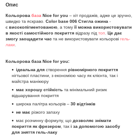
Опис
Кольорова
база
Nice for you
– хіт продажів, адже це зручно,
швидко та яскраво.
Color base
006 Стигла ожина
-
є
високопігментованою
, а тому
її можна використовувати
в якості самостійного покриття
відразу під
топ
.
Це дає
змогу заощадити час
та не використовувати кольорові
гель-
лаки
.
Кольорова база Nice for you:
ідеальна для
створення
рівномірного покриття
нігтьової пластини, з економією часу як клієнта, так і
майстра манікюру
має хорошу стійкість
та мінімальний ризик
відшарування покриття
широка палітра кольорів –
30 відтінків
не має
різкого запаху
має розчинну формулу, що
дозволяє знімати
покриття як фрезером
, так
і за допомогою засобу
для зняття гель-лаку