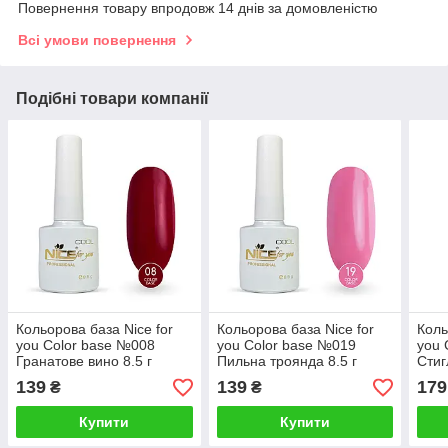
Повернення товару впродовж 14 днів за домовленістю
Всі умови повернення
Подібні товари компанії
Кольорова база Nice for
Кольорова база Nice for
Коль
you Color base №008
you Color base №019
you 
Гранатове вино 8.5 г
Пильна троянда 8.5 г
Стиг
139
139
179
₴
₴
Купити
Купити