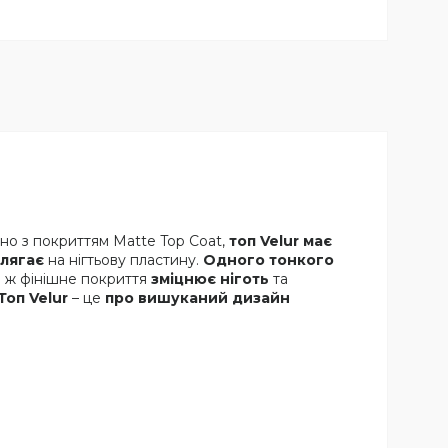
яно з покриттям Matte Top Coat,
топ Velur має
 лягає
на нігтьову пластину.
Одного тонкого
о ж фінішне покриття
зміцнює ніготь
та
Топ Velur
– це
про вишуканий дизайн