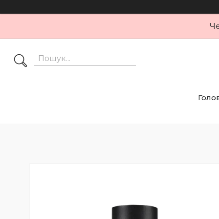
Че
Голо