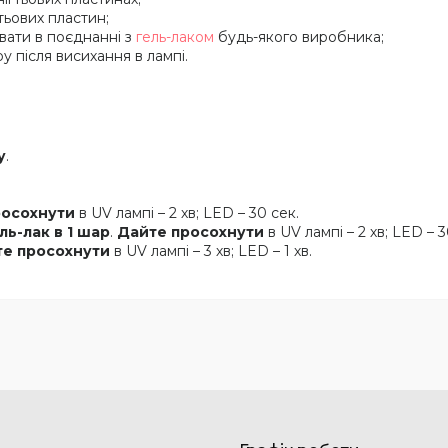
тьових пластин;
вати в поєднанні з
гель-лаком
будь-якого виробника;
 після висихання в лампі.
у
.
росохнути
в UV лампі – 2 хв; LED – 30 сек.
ль-лак в 1 шар
.
Дайте просохнути
в UV лампі – 2 хв; LED – 3
е просохнути
в UV лампі – 3 хв; LED – 1 хв.