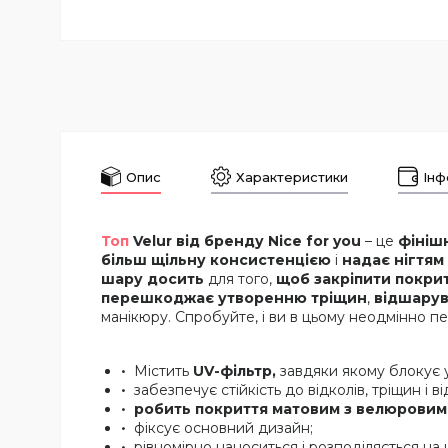
Опис
Характеристики
Інф
Топ
Velur від бренду Nice for you
– це
фініш
більш щільну консистенцією
і
надає нігтям
шару досить
для того,
щоб закріпити покри
перешкоджає утворенню тріщин
,
відшарув
манікюру. Спробуйте, і ви в цьому неодмінно п
Містить
UV-фільтр,
завдяки якому блокує у
забезпечує стійкість до відколів, тріщин і в
робить покриття матовим з велюрови
фіксує основний дизайн;
рівномірно наноситься і розподіляється на 