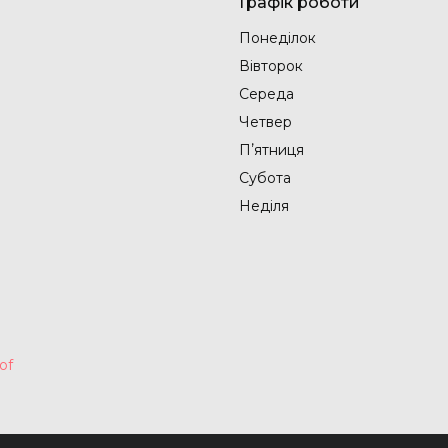
Графік роботи
Понеділок
Вівторок
Середа
Четвер
Пʼятниця
Субота
Неділя
of