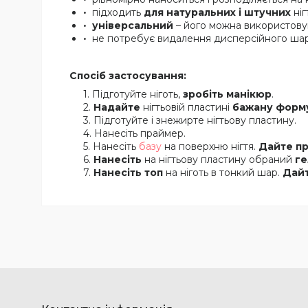
підходить
для натуральних і штучних
ніг
універсальний
– його можна використову
не потребує видалення дисперсійного шару
Спосіб застосування:
Підготуйте ніготь,
зробіть манікюр
.
Надайте
нігтьовій пластині
бажану форм
Підготуйте і знежирте нігтьову пластину.
Нанесіть праймер.
Нанесіть
базу
на поверхню нігтя.
Дайте п
Нанесіть
на нігтьову пластину обраний
ге
Нанесіть топ
на ніготь в тонкий шар.
Дайт