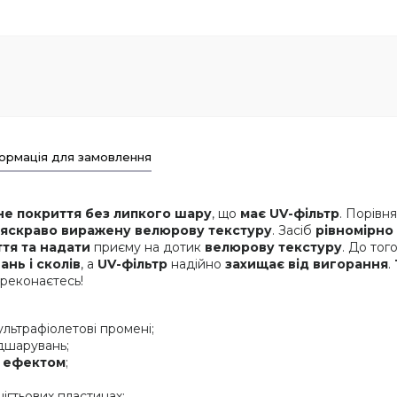
ормація для замовлення
не покриття без липкого шару
, що
має UV-фільтр
. Порівн
 яскраво виражену велюрову текстуру
. Засіб
рівномірно
ття
та надати
приєму на дотик
велюрову текстуру
. До тог
ань і сколів
, а
UV-фільтр
надійно
захищає від вигорання
.
ереконаєтесь!
льтрафіолетові промені;
ідшарувань;
м ефектом
;
нігтьових пластинах;