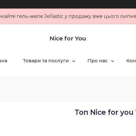
кайте гель-желе Jellastic у продажу вже цього липн
Nice for You
вна
Товари та послуги
Про нас
Кон
Топ Nice for yo