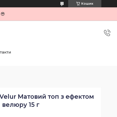
Кошик
я😎
такти
u Velur Матовий топ з ефектом
велюру 15 г