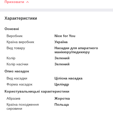
Приховати
Характеристики
Основні
Виробник
Nice for You
Країна виробник
Україна
Вид товару
Насадки для апаратного
манікюру/педикюру
Колір
Зелений
Колір насічки
Зелений
Опис насадок
Вид насадки
Цілісна насадка
Форма насадок
Циліндр
Користувальницькі характеристики
Абразив
Жорстка
Країна походження
Польща
сировини