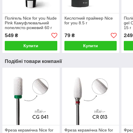
Полігель Nice for you Nude
Кислотний праймер Nice
Полі
Pink Камуфлювальний
for you 8.5 г
gel 
попелясто-рожевий 60 г
15 г
549
79
249
₴
₴
Купити
Купити
Подібні товари компанії
Фреза керамічна Nice for
Фреза керамічна Nice for
Фрез