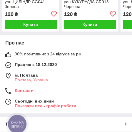
you ЦИЛІНДР CG041
you КУКУРУДЗА CR013
you
Зелена
Червона
Чер
120
120
120
₴
₴
Купити
Купити
Про нас
96% позитивних з 24 відгуків за рік
Працює з 18.12.2020
м. Полтава
Полтава, Україна
Контакти
Сьогодні вихідний
Показати весь графік роботи
КНОПКА
Про нас
ЗВ'ЯЗКУ