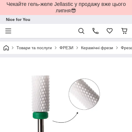
Чекайте гель-желе Jellastic у продажу вже цього
липня😎
Nice for You
Товари та послуги
ФРЕЗИ
Керамічні фрези
Фреза