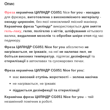
Опис
Фреза
керамічна
ЦИЛІНДР CG051
Nice
for
you
-
насадка
для фрезера,
виготовлена з високоякісного матеріалу
-
оксиду цирконію
, без якої неможливий якісний манікюр.
Керамічна фреза "циліндр"
використовується
для зняття
гель-лаку
,
гелю
,
полігелю з нігтів
,
шліфування
нігтьового
валика,
видалення мозолів
та
обробки шкіри стоп
під час
педикюру.
Фреза
ЦИЛІНДР CG051
Nice
for
you
абсолютно
не
нагрівається
,
не іржавіє
, на неї
не налипає пил
,
не
боїться високих температур
, підлягає
дезінфекції
та
стерилізації
в автоклавах та сухожарових печах.
Фреза керамічна
ЦИЛІНДР CG051
Nice
for
you
:
має
високий ступінь жорсткості
–
зелена насічка
не нагрівається, не іржавіє
піддається дезінфекції та стерилізації
Керамічна фреза
ЦИЛІНДР CG051
Nice
for
you
– твій
незамінний помічник в роботі.