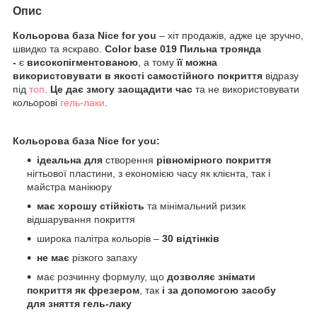
Опис
Кольорова база Nice for you
– хіт продажів, адже це зручно,
швидко та яскраво.
Color base
019 Пильна троянда
-
є
високопігментованою
, а тому
її можна
використовувати
в якості самостійного покриття
відразу
під
топ
.
Це дає змогу заощадити час
та не використовувати
кольорові
гель-лаки
.
Кольорова база Nice for you:
ідеальна для
створення
рівномірного покриття
нігтьової пластини, з економією часу як клієнта, так і
майстра манікюру
має хорошу стійкість
та мінімальний ризик
відшарування покриття
широка палітра кольорів –
30 відтінків
не має
різкого запаху
має розчинну формулу, що
дозволяє знімати
покриття як фрезером
, так
і за допомогою засобу
для зняття гель-лаку