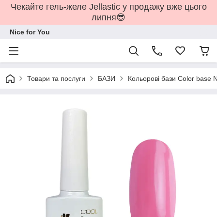
Чекайте гель-желе Jellastic у продажу вже цього
липня😎
Nice for You
Товари та послуги
БАЗИ
Кольорові бази Color base N