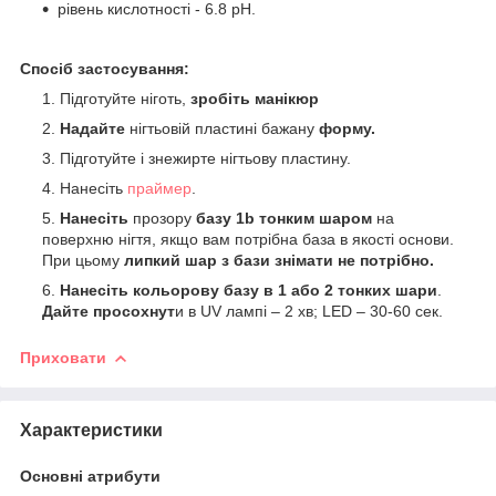
рівень кислотності - 6.8 рН.
Спосіб застосування:
Підготуйте ніготь,
зробіть манікюр
Надайте
нігтьовій пластині бажану
форму.
Підготуйте і знежирте нігтьову пластину.
Нанесіть
праймер
.
Нанесіть
прозору
базу 1b тонким шаром
на
поверхню нігтя, якщо вам потрібна база в якості основи.
При цьому
липкий шар з бази знімати не потрібно.
Нанесіть кольорову базу в 1 або 2 тонких шари
.
Дайте просохнут
и в UV лампі – 2 хв; LED – 30-60 сек.
Приховати
Характеристики
Основні атрибути