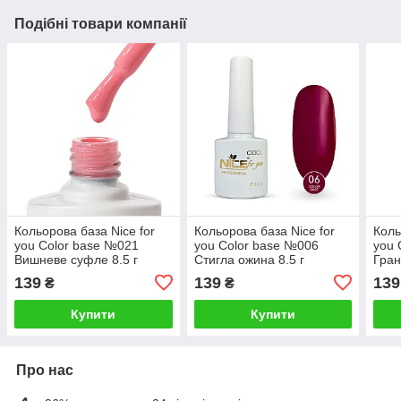
Подібні товари компанії
Кольорова база Nice for
Кольорова база Nice for
Коль
you Color base №021
you Color base №006
you 
Вишневе суфле 8.5 г
Стигла ожина 8.5 г
Гран
139
139
139
₴
₴
Купити
Купити
Про нас