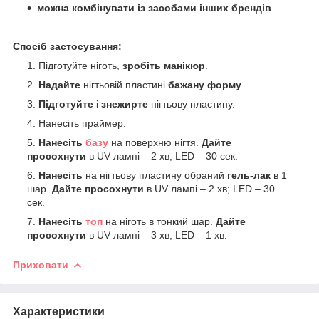
можна комбінувати із засобами інших брендів
Спосіб застосування:
Підготуйте ніготь,
зробіть манікюр
.
Надайте
нігтьовій пластині
бажану форму
.
Підготуйте
і
знежирте
нігтьову пластину.
Нанесіть праймер.
Нанесіть
базу
на поверхню нігтя.
Дайте
просохнути
в UV лампі – 2 хв; LED – 30 сек.
Нанесіть
на нігтьову пластину обраний
гель-лак
в 1
шар.
Дайте просохнути
в UV лампі – 2 хв; LED – 30
сек.
Нанесіть
топ
на ніготь в тонкий шар.
Дайте
просохнути
в UV лампі – 3 хв; LED – 1 хв.
Приховати
Характеристики