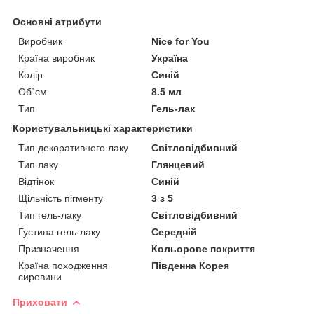
Основні атрибути
Виробник
Nice for You
Країна виробник
Україна
Колір
Синій
Об`єм
8.5 мл
Тип
Гель-лак
Користувальницькі характеристики
Тип декоративного лаку
Світловідбивний
Тип лаку
Глянцевий
Відтінок
Синій
Щільність пігменту
3 з 5
Тип гель-лаку
Світловідбивний
Густина гель-лаку
Середній
Призначення
Кольорове покриття
Країна походження
Південна Корея
сировини
Приховати