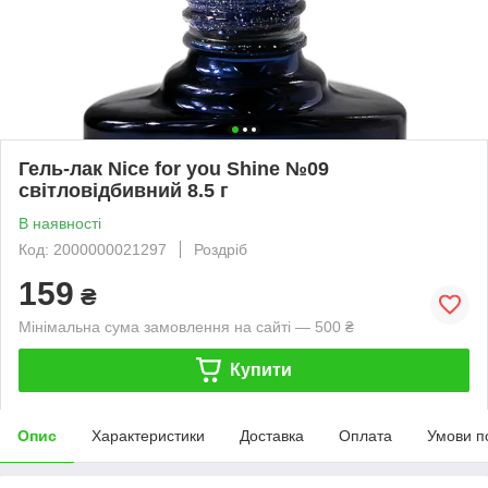
Гель-лак Nice for you Shine №09
світловідбивний 8.5 г
В наявності
Код: 2000000021297
Роздріб
159
₴
Мінімальна сума замовлення на сайті — 500 ₴
Купити
Опис
Характеристики
Доставка
Оплата
Умови п