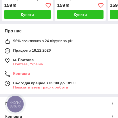
синій8.5 г
золото 8.5 г
159
159
159
₴
₴
Купити
Купити
Про нас
96% позитивних з 24 відгуків за рік
Працює з 18.12.2020
м. Полтава
Полтава, Україна
Контакти
Сьогодні працює з 09:00 до 18:00
Показати весь графік роботи
КНОПКА
Про нас
ЗВ'ЯЗКУ
Контакти