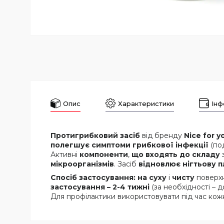
Опис
Характеристики
Інф
Протигрибковий засіб
від бренду
Nice for y
полегшує симптоми грибкової інфекції
(под
Активні
компоненти
,
що входять до складу
мікроорганізмів
. Засіб
відновлює нігтьову 
Спосіб застосування:
на суху
і
чисту
поверхн
застосування – 2-4 тижні
(за необхідності – до
Для профілактики використовувати під час ко