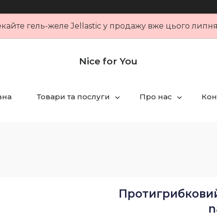
кайте гель-желе Jellastic у продажу вже цього липн
Nice for You
вна
Товари та послуги
Про нас
Кон
Протигрибковий 
n