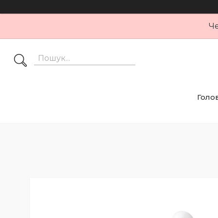
Че
Голо