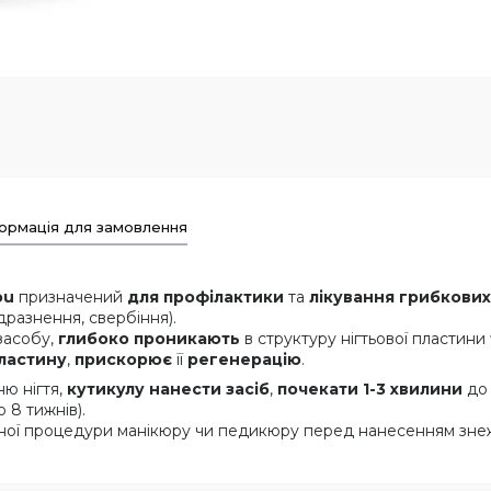
ормація для замовлення
ou
призначений
для профілактики
та
лікування грибкових 
разнення, свербіння).
засобу,
глибоко проникають
в структуру нігтьової пластини
пластину
,
прискорює
її
регенерацію
.
ю нігтя,
кутикулу нанести засіб
,
почекати 1-3 хвилини
до 
 8 тижнів).
жної процедури манікюру чи педикюру перед нанесенням зне