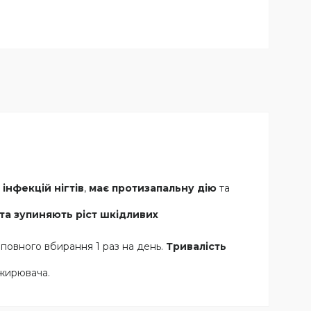
інфекцій нігтів
,
має протизапальну дію
та
та зупиняють ріст шкідливих
повного вбирання 1 раз на день.
Тривалість
жирювача.