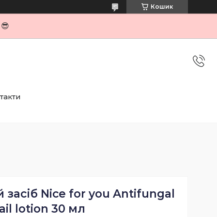
Кошик
я😎
такти
засіб Nice for you Antifungal
ail lotion 30 мл