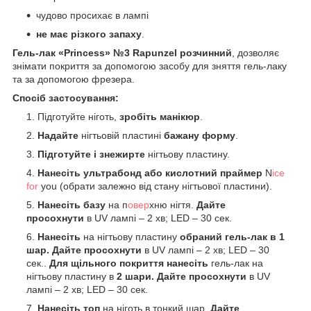
чудово просихає в лампі
не має різкого запаху
.
Гель-лак «Princess» №
3 Rapunzel
розчинний
, дозволяє
знімати покриття за допомогою засобу для зняття гель-лаку
та за допомогою фрезера.
Спосіб застосування:
Підготуйте ніготь,
зробіть манікюр
.
Надайте
нігтьовій пластині
бажану форму
.
Підготуйте і знежирте
нігтьову пластину.
Нанесіть ультрабонд або кислотний праймер
N
ice
for
you (обрати залежно від стану нігтьової пластини).
Нанесіть базу
на п
овер
хню нігтя.
Дайте
просохнути
в UV лампі – 2 хв; LED – 30 сек.
Нанесіть
на нігтьову пластину
обраний гель-лак
в 1
шар. Дайте просохнути
в UV лампі – 2 хв; LED – 30
сек..
Для щільного покриття нанесіть
гель-лак на
нігтьову пластину в
2 шари. Дайте просохнути
в UV
лампі – 2 хв; LED – 30 сек.
Нанесіть топ
на ніготь в тонкий шар.
Дайте