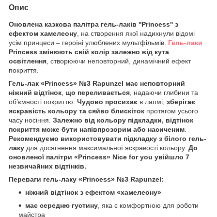
Опис
Оновлена казкова палітра гель-лаків ''Princess'' з
ефектом хамелеону
, на створення якої надихнули відомі
усім принцеси – героїні улюблених мультфільмів.
Гель-лаки
Princess змінюють свій колір залежно від кута
освітлення
, створюючи неповторний, динамічний ефект
покриття.
Гель-лак «Princess»
№
3 Rapunzel
має неповторний
ніжний відтінок
,
що переливається
, надаючи глибини та
об’ємності покриттю.
Чудово просихає
в лапмі,
зберігає
яскравість кольору та сяйво блискіток
протягом усього
часу носіння.
Залежно від кольору підкладки, відтінок
покриття може бути напівпрозорим або насиченим
.
Рекомендуємо використовувати підкладку з білого гель-
лаку
для досягнення максимальної яскравості кольору.
До
оновленої палітри «Princess» Nice for you увійшло 7
незвичайних відтінків.
Переваги гель-лаку «Princess» №
3 Rapunzel
:
ніжний відтінок з ефектом «хамелеону»
має середню густину
, яка є комфортною для роботи
майстра