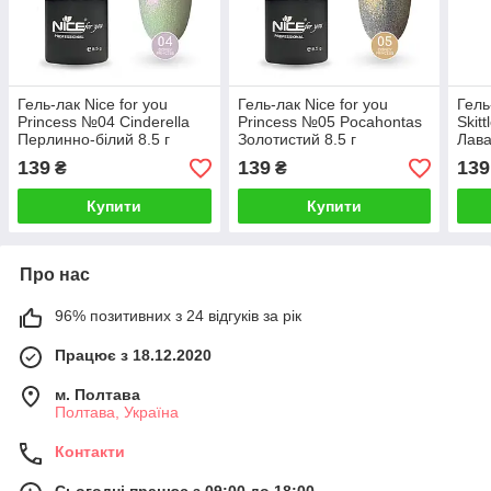
Гель-лак Nice for you
Гель-лак Nice for you
Гель
Princess №04 Cinderella
Princess №05 Pocahontas
Skit
Перлинно-білий 8.5 г
Золотистий 8.5 г
Лава
139
139
139
₴
₴
Купити
Купити
Про нас
96% позитивних з 24 відгуків за рік
Працює з 18.12.2020
м. Полтава
Полтава, Україна
Контакти