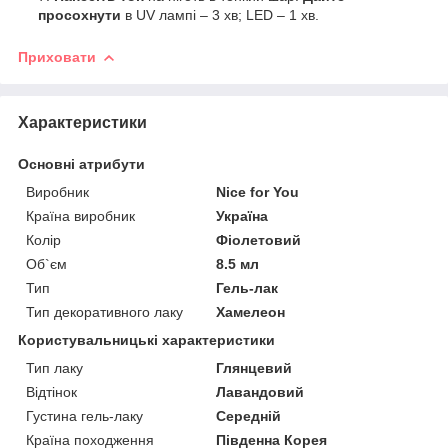
просохнути
в UV лампі – 3 хв; LED – 1 хв.
Приховати
Характеристики
Основні атрибути
Виробник
Nice for You
Країна виробник
Україна
Колір
Фіолетовий
Об`єм
8.5 мл
Тип
Гель-лак
Тип декоративного лаку
Хамелеон
Користувальницькі характеристики
Тип лаку
Глянцевий
Відтінок
Лавандовий
Густина гель-лаку
Середній
Країна походження
Південна Корея