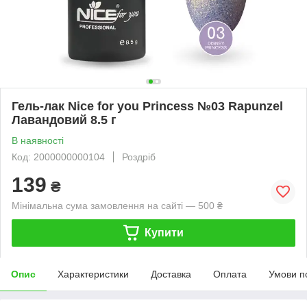
Гель-лак Nice for you Princess №03 Rapunzel
Лавандовий 8.5 г
В наявності
Код: 2000000000104
Роздріб
139
₴
Мінімальна сума замовлення на сайті — 500 ₴
Купити
Опис
Характеристики
Доставка
Оплата
Умови п