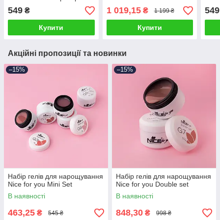
срібним шимером 50 г
пота
549
1 019,15
549
₴
₴
1 199 ₴
Купити
Купити
Акційні пропозиції та новинки
–15%
–15%
Набір гелів для нарощування
Набір гелів для нарощування
Nice for you Mini Set
Nice for you Double set
В наявності
В наявності
463,25
848,30
₴
₴
545 ₴
998 ₴