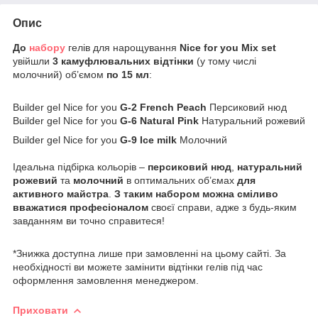
Опис
До
набору
гелів для нарощування
Nice for you
Mix
set
увійшли
3 камуфлювальних відтінки
(у тому числі
молочний) об’ємом
по 15 мл
:
Builder gel Nice for you
G-2 French Peach
Персиковий нюд
Builder gel Nice for you
G-6 Natural Pink
Натуральний рожевий
Builder gel Nice for you
G-9 Ice milk
Молочний
Ідеальна підбірка кольорів –
персиковий нюд
,
натуральний
рожевий
та
молочний
в оптимальних об’ємах
для
активного майстра
.
З таким набором можна сміливо
вважатися професіоналом
своєї справи, адже з будь-яким
завданням ви точно справитеся!
*Знижка доступна лише при замовленні на цьому сайті. За
необхідності ви можете замінити відтінки гелів під час
оформлення замовлення менеджером.
Приховати