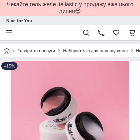
Чекайте гель-желе Jellastic у продажу вже цього
липня😎
Nice for You
Товари та послуги
Набори гелів для нарощування
Н
–15%