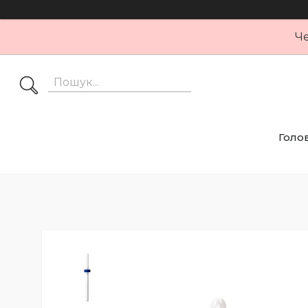
Че
Голо