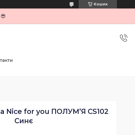
Кошик
я😎
такти
 Nice for you ПОЛУМ’Я CS102
Синє