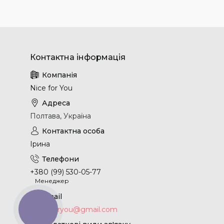
Nice for You
Полтава, Україна
Ірина
+380 (99) 530-05-77
Менеджер
nice.4foryou@gmail.com
КНОПКА
ЗВ'ЯЗКУ