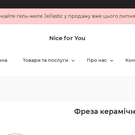
кайте гель-желе Jellastic у продажу вже цього липн
Nice for You
вна
Товари та послуги
Про нас
Кон
Фреза керамічна