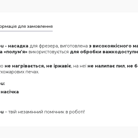
ормація для замовлення
ou
-
насадка
для фрезера, виготовлена
з високоякісного м
а «полум’я»
використовується
для обробки важкодоступн
но
не нагрівається,
не іржавіє
, на неї
не налипає пил
,
не б
ухожарових печах.
ou
:
 насічка
ou
– твій незамінний помічник в роботі!