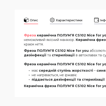
Опис
Характеристики
Інф
Фреза
керамічна ПОЛУМ’Я
CS10
2
Nice
for
y
неможливий якісний манікюр.
Керамічна фрез
краєм нігтя.
Фреза ПОЛУМ’Я CS10
2 Nice
for
you
абсолют
дезінфекції
та
стерилізації
в автоклавах та с
Фреза керамічна ПОЛУМ’Я CS10
2 Nice
for
y
має
середній ступінь жорсткості
–
синя
не нагрівається, не іржавіє
піддається дезінфекції та стерилізації
Керамічна фреза ПОЛУМ’Я CS10
2 Nice
for
y