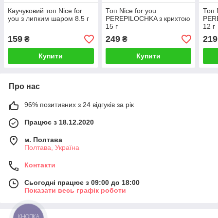
Каучуковий топ Nice for
Топ Nice for you
Топ 
you з липким шаром 8.5 г
PEREPILOCHKA з крихтою
PER
15 г
12 г
159
249
219
₴
₴
Купити
Купити
Про нас
96% позитивних з 24 відгуків за рік
Працює з 18.12.2020
м. Полтава
Полтава, Україна
Контакти
Сьогодні працює з 09:00 до 18:00
Показати весь графік роботи
КНОПКА