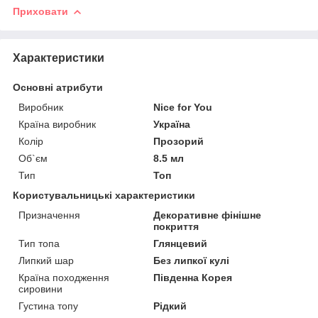
Приховати
Характеристики
Основні атрибути
Виробник
Nice for You
Країна виробник
Україна
Колір
Прозорий
Об`єм
8.5 мл
Тип
Топ
Користувальницькі характеристики
Призначення
Декоративне фінішне
покриття
Тип топа
Глянцевий
Липкий шар
Без липкої кулі
Країна походження
Південна Корея
сировини
Густина топу
Рідкий