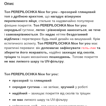
Опис
Топ PEREPILOCHKA Nice for you -
прозорий глянцевий
топ з дрібною крихтою
, що
нагадує візерунок
перепелиного яйця
, стильне та надзвичайно популярне
фінішне покриття.
Топ PEREPILOCHKA Nice for you
середньої
густини,
легко
і
рівномірно наноситься
,
не тече
і
самовирівнюється
. Він
надає
нігтям
бездоганний
відблиск
і перетворює будь-який дизайн на вишуканий. Крім
естетичного аспекту,
Топ PEREPILOCHKA Nice for you
має
практичні переваги: він
допомагає зафіксувати
гель-лак
та
зберегти його яскравість,
надійно
захищає від сколів
,
тріщин
та інших механічних
пошкоджень
. Топове покриття
не має липкого шару та UV-фільтру
.
Топ PEREPILOCHKA
Nice
for
you
:
прозорий
та
глянцевий
середня густина
– не затікає,
зручний
у роботі
надійний
– захищає покриття від сколів та тріщин
не має
липкого шару та UV-фільтру
універсальний
– топ можна використовувати у