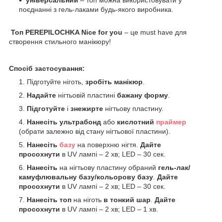
поєднанні з гель-лаками будь-якого виробника.
Топ PEREPILOCHKA
Nice
for
you
– це must have для
створення стильного манікюру!
Спосіб застосування:
Підготуйте ніготь,
зробіть манікюр
.
Надайте
нігтьовій пластині
бажану форму
.
Підготуйте
і
знежирте
нігтьову пластину.
Нанесіть ультрабонд
або
кислотний
праймер
(обрати залежно від стану нігтьової пластини).
Нанесіть
базу
на поверхню нігтя.
Дайте
просохнути
в UV лампі – 2 хв; LED – 30 сек.
Нанесіть
на нігтьову пластину обраний
гель-лак/
камуфлювальну базу/кольорову базу
.
Дайте
просохнути
в UV лампі – 2 хв; LED – 30 сек.
Нанесіть топ
на ніготь
в тонкий шар
.
Дайте
просохнути
в UV лампі – 2 хв; LED – 1 хв.