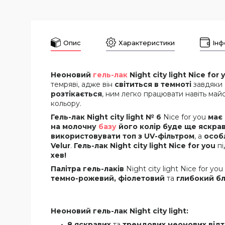
Опис
Характеристики
Інф
Неоновий
гель-лак
Night city light Nice for
темряві, адже він
світиться в темноті
завдяки 
розтікається
, ним легко працювати навіть ма
кольору.
Гель-лак Night city light № 6
Nice for you
має
на молочну
базу
його колір буде ще яскра
використовувати топ з UV-фільтром
, а
особ
Velur
.
Гель-лак Night city light Nice for you
пі
хев!
Палітра гель-лаків
Night city light Nice for yo
темно-рожевий, фіолетовий
та
глибокий бл
Неоновий гель-лак Night city light:
8 яскравих
та
трендових неонових відт