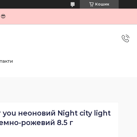
Кошик
я😎
такти
r you неоновий Night city light
емно-рожевий 8.5 г