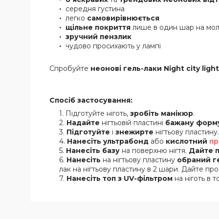
середня густина
легко
самовирівнюється
щільне покриття
лише в один шар на мол
зручний пензлик
чудово просихають у лампі
Спробуйте
неонові гель-лаки Night city light
Спосіб застосування:
Підготуйте ніготь,
зробіть манікюр
.
Надайте
нігтьовій пластині
бажану форм
Підготуйте
і
знежирте
нігтьову пластину.
Нанесіть ультрабонд
або
кислотний
пр
Нанесіть базу
на поверхню нігтя.
Дайте 
Нанесіть
на нігтьову пластину
обраний г
лак на нігтьову пластину в 2 шари. Дайте прос
Нанесіть топ з UV-фільтром
на ніготь в 