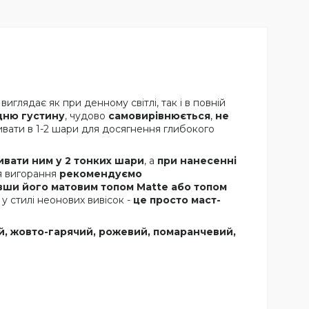
виглядає як при денному світлі, так і в повній
дню густину
, чудово
самовирівнюється
,
не
вати в 1-2 шари для досягнення глибокого
ивати ним у 2 тонких шари
, а
при нанесенні
я вигорання
рекомендуємо
вши його матовим топом Matte або топом
у стилі неонових вивісок -
це просто маст-
й, жовто-гарячий, рожевий, помаранчевий,