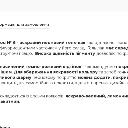
ормація для замовлення
 you № 6
-
яскравий неоновий гель-лак
, що однаково гарно 
флуорисцентним часточкам у його складі. Гель-лак
має сере
йстру-початківцю.
Висока щільність пігменту
дозволяє покри
 насичений темно-рожевий відтінок
. Рекомендуємо
покр
вішим
.
Для збереження яскравості кольору
та запобіганн
ливого шарму
неоновому покриттю
можна додати, покри
дходить для самостійного покриття, а для створення дизайнів 
u складається із восьми кольорів:
яскраво-зелений, лимонни
акитний.
інків