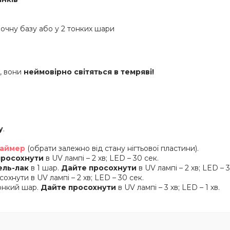
очну базу або у 2 тонких шари
, вони
неймовірно світяться в темряві!
у
.
аймер
(обрати залежно від стану нігтьової пластини).
просохнути
в UV лампі – 2 хв; LED – 30 сек.
ель-лак
в 1 шар.
Дайте просохнути
в UV лампі – 2 хв; LED – 
охнути в UV лампі – 2 хв; LED – 30 сек.
тонкий шар.
Дайте просохнути
в UV лампі – 3 хв; LED – 1 хв.