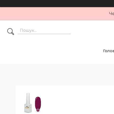
Че
Голо