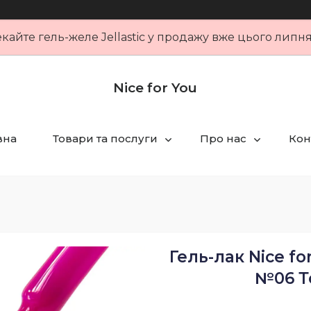
кайте гель-желе Jellastic у продажу вже цього липн
Nice for You
вна
Товари та послуги
Про нас
Кон
Гель-лак Nice fo
№06 Т