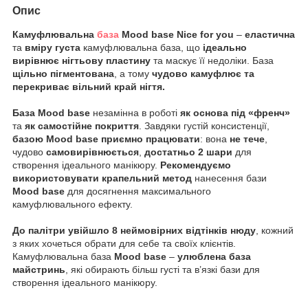
Опис
Камуфлювальна
база
Mood base Nice for you
–
еластична
та
вміру густа
камуфлювальна база, що
ідеально
вирівнює нігтьову пластину
та маскує її недоліки. База
щільно пігментована
, а тому
чудово камуфлює та
перекриває вільний край нігтя.
База
Mood
base
незамінна в роботі
як основа під «френч»
та
як самостійне покриття
. Завдяки густій консистенції,
базою Mood base приємно працювати
: вона
не тече
,
чудово
самовирівнюється
,
достатньо 2 шари
для
створення ідеального манікюру.
Рекомендуємо
використовувати крапельний метод
нанесення бази
Mood
base
для досягнення максимального
камуфлювального ефекту.
До палітри увійшло 8 неймовірних відтінків нюду
, кожний
з яких хочеться обрати для себе та своїх клієнтів.
Камуфлювальна база
Mood
base
–
улюблена база
майстринь
, які обирають більш густі та в’язкі бази для
створення ідеального манікюру.