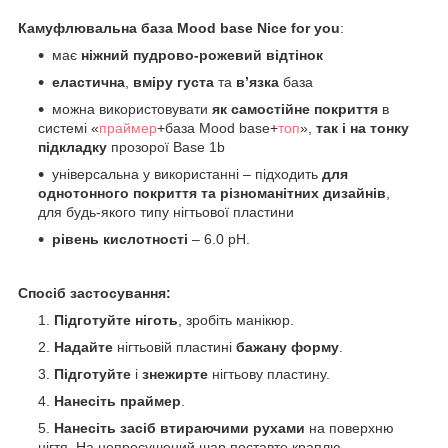
Камуфлювальна база Mood base Nice for you
:
має
ніжний пудрово-рожевий відтінок
еластична
,
вміру густа
та
в’язка
база
можна використовувати
як самостійне покриття
в
системі «
праймер
+база Mood base+
топ
»,
так і на тонку
підкладку
прозорої Base 1b
універсальна у використанні – підходить
для
однотонного покриття та різноманітних дизайнів
,
для будь-якого типу нігтьової пластини
рівень кислотності
– 6.0 pH.
Спосіб застосування:
Підготуйте ніготь
, зробіть манікюр.
Надайте
нігтьовій пластині
бажану форму
.
Підготуйте
і
знежирте
нігтьову пластину.
Нанесіть праймер
.
Нанесіть засіб втираючими рухами
на поверхню
нігтя. На непросушений шар поставте краплю,