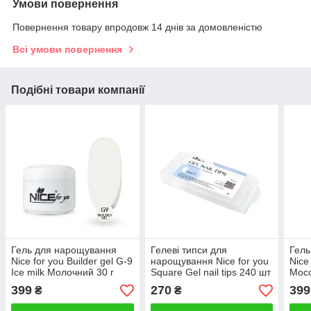
Умови повернення
Повернення товару впродовж 14 днів за домовленістю
Всі умови повернення
Подібні товари компанії
Гель для нарощування
Гелеві типси для
Гель
Nice for you Builder gel G-9
нарощування Nice for you
Nice
Ice milk Молочний 30 г
Square Gel nail tips 240 шт
Mocc
399
270
399
₴
₴