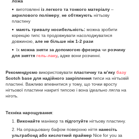
ложа
виготовлені
із легкого та тонкого матеріалу
–
акрилового полімеру
,
не обтяжують
нігтьову
пластину
мають тривалу носибельність:
можна зробити
корекцію типс та продовжувати насолоджуватися
довжиною,
але не більше ніж 1-2 рази
їх
можна зняти за допомогою фрезера
чи
розчину
для зняття
гель-лаку
,
адже вони розчинні.
Рекомендуємо
використовувати
пластичну та м’яку
базу
Scotch base
для надійного закріплення
типси на нігтьовій
пластині. Важливо впевнитися у тому, що точки вросту
нігтьової пластини накриті типсою і вона ідеально лягла на
ніготь.
Техніка нарощування
:
Виконайте
манікюр та
підготуйте
нігтьову пластину.
На опрацьовану бафом поверхню нігтя
нанесіть
ультрабонд
або кислотний праймер
Nice for you за