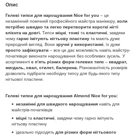
Опис
Гелеві типси для нарощування Nice for you
– це
незамінний помічний професійного майстра манікюру,
коли
потрібно швидко та легко перетворити короткі нігті
клієнта на довгі.
Типси
міцні
,
тонкі
та
еластичні
, завдяки
чому
гарно імітують нігтьову пластину
та мають дуже
природний вигляд. Вони
зручні у використанні
, їх дуже
просто зафіксувати
– все це дає можливість навіть майстру-
початківцю виконати нарощування без особливих зусиль. У
асортименті
є п’ять різних форм гелевих типс
–
квадрат,
мигдаль, овал, стилет, балерина.
Різноманітність розмірів
дозволить підібрати необхідну типсу для будь-якого типу
нігтьової пластини.
Гелеві типси для нарощування Almond
Nice
for
you:
незамінні для швидкого нарощування
навіть для
майстрів-початківців
міцні
та
еластичні
, завдяки чому гарно імітують
нігтьову пластину
ідеально підходять
для різних форм нігтьового