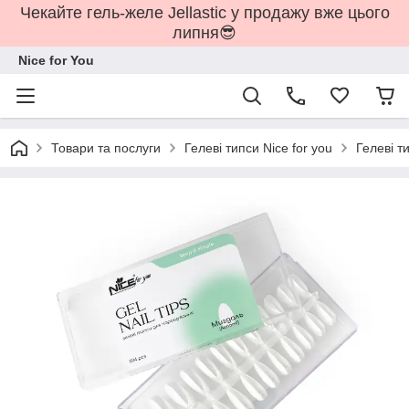
Чекайте гель-желе Jellastic у продажу вже цього
липня😎
Nice for You
Товари та послуги
Гелеві типси Nice for you
Гелеві т