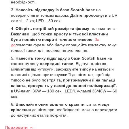
необхідності.
Нанесіть підкладку із бази Scotch base
на
поверхню нігтя тонким шаром.
Дайте просохнути
в UV
лампі – 2 хв; LED – 30 сек.
Оберіть потрібний розмір та форму
гелевих типс.
Важливо,
щоб
точки вросту нігтьової пластини
були повністю покриті гелевою типсою.
За
до
помогою фрези або бафу опрацюйте контактну зону
гелевої типси для посилення зчеплення.
Нанесіть тонку підкладку з бази Scotch base
на
контактну зону
всередині типси.
Відступіть кілька
міліметрів від кутикули,
зафіксуйте типсу
на нігтьовій
пластині щільно притиснувши її до нігтя так, щоб під
типсою не було повітря та,
притримуючи її на пальці
клієнта
,
просушіть у лампі до повної полімеризації:
в UV-лампі 36W — 180 сек., LED/UV-лампі 36/48W — 60
сек.
Виконайте опил вільного краю
типси
та місця
кріплення
до нігтя при необхідності: можна переходити
до наступних етапів покриття.
Приховати