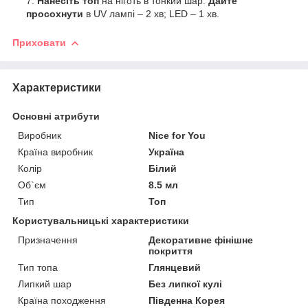
Нанесіть топ
на ніготь в тонкий шар.
Дайте
просохнути
в UV лампі – 2 хв; LED – 1 хв.
Приховати
Характеристики
Основні атрибути
Виробник
Nice for You
Країна виробник
Україна
Колір
Білий
Об`єм
8.5 мл
Тип
Топ
Користувальницькі характеристики
Призначення
Декоративне фінішне
покриття
Тип топа
Глянцевий
Липкий шар
Без липкої кулі
Країна походження
Південна Корея