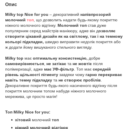
Опис
Milky
top
Nice
for
you
– декоративний
напівпрозорий
молочний
топ
, що дозволить надати будь-якому покриттю
ніжного молочного відтінку.
Молочний топ
став дуже
популярним серед майстрів манікюру, адже він д
озволяє
створити цікавий дизайн як на світлому, так і на темному
кольорі підкладки,
швидко виправити недолік покриття або
ж додати йому вишуканого стильного вигляду.
Milky
top
має
оптимальну консистенцію,
добре
самовирівнюється
,
не затікає
та
не жовтіє
після
полімеризації, адже
має УФ-фільтр
. Топ має
середній
рівень щільності пігменту
завдяки чому
гарно перекриває
навіть темну підкладку
та
не створює пробілів
.
Декоративне покриття будь-якого насиченого відтінку після
покриття молочним топом набуде ніжного молочного
мережива, це просто магія!
Топ
Milky
Nice
for
you
:
хітовий
молочний
топ
ніжний молочний відтінок