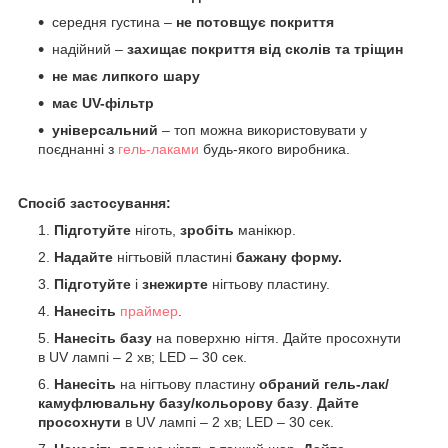
середня густина –
не потовщує покриття
надійний –
захищає покриття від сколів та тріщин
не має липкого шару
має UV-фільтр
універсальний
– топ можна використовувати у
поєднанні з
гель-лаками
будь-якого виробника.
Спосіб застосування:
Підготуйте
ніготь,
зробіть
манікюр.
Надайте
нігтьовій пластині
бажану форму.
Підготуйте
і
знежирте
нігтьову пластину.
Нанесіть
праймер
.
Нанесіть базу
на поверхню нігтя. Дайте просохнути
в UV лампі – 2 хв; LED – 30 сек.
Нанесіть
на нігтьову пластину
обраний гель-лак/
камуфлювальну базу/кольорову базу
.
Дайте
просохнути
в UV лампі – 2 хв; LED – 30 сек.