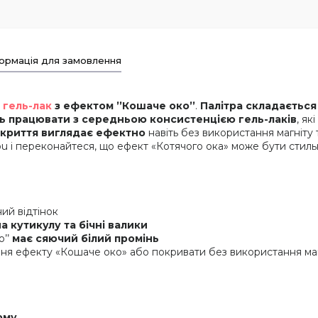
ормація для замовлення
й
гель-лак
з ефектом ’’Кошаче око’’
.
Палітра складається 
ть працювати з середньою консистенцією гель-лаків
, як
окриття виглядає ефектно
навіть без використання магніту 
 you і переконайтеся, що ефект «Котячого ока» може бути стил
ний відтінок
а кутикулу та бічні валики
о’’
має сяючий білий промінь
ня ефекту «Кошаче око» або покривати без використання маг
рму
.