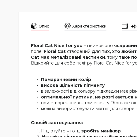
Опис
Характеристики
Інф
Floral Cat Nice for you
– неймовірно
яскрави
поле.
Floral Cat
створений
для тих, хто люби
Cat має металізовані частинки
, тому
таке п
Відкрийте для себе палітру Floral Cat Nice for
Помаранчевий колір
висока щільність пігменту
в залежності від кольору підкладки має різ
оптимальної густини
,
не розтікається н
при створенні магнітом ефекту ’’Кошаче ок
можна використовувати магніт для створен
Спосіб застосування:
Підготуйте ніготь,
зробіть манікюр
.
Надайте нігтьовій пластині бажану фо