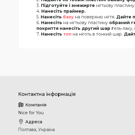
Підготуйте і знежирте
нігтьову пластину
Нанесіть праймер.
Нанесіть
базу
на поверхню нігтя.
Дайте 
Нанесіть
на нігтьову пластину
обраний г
покриття нанесіть другий шар г
ель-лаку,
Нанесіть
топ
на ніготь в тонкий шар.
Дай
Nice for You
Полтава, Україна