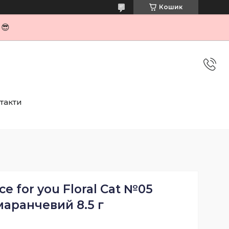
Кошик
я😎
такти
ce for you Floral Cat №05
аранчевий 8.5 г