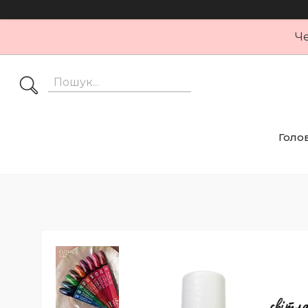
Че
Голо