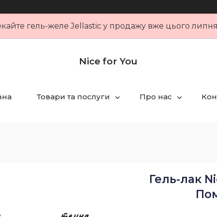
кайте гель-желе Jellastic у продажу вже цього липн
Nice for You
вна
Товари та послуги
Про нас
Кон
Гель-лак Ni
Пом