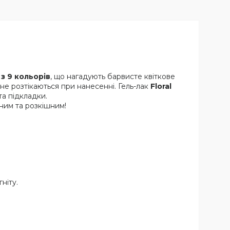
з 9 кольорів
, що нагадують барвисте квіткове
і не розтікаються при нанесенні. Гель-лак
Floral
та підкладки.
ьним та розкішним!
ніту.