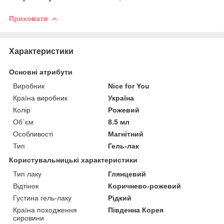
Приховати
Характеристики
Основні атрибути
Виробник
Nice for You
Країна виробник
Україна
Колір
Рожевий
Об`єм
8.5 мл
Особливості
Магнітний
Тип
Гель-лак
Користувальницькі характеристики
Тип лаку
Глянцевий
Відтінок
Коричнево-рожевий
Густина гель-лаку
Рідкий
Країна походження
Південна Корея
сировини