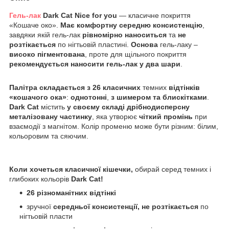
Гель-лак
Dark
Cat
Nice
for
you
— класичне покриття
«Кошаче око».
Має комфортну середню консистенцію
,
завдяки якій гель-лак
рівномірно наноситься
та
не
розтікається
по нігтьовій пластині.
Основа
гель-лаку –
високо пігментована
, проте для щільного покриття
рекомендується наносити гель-лак у два шари
.
Палітра складається з 26 класичних
темних
відтінків
«кошачого ока»
:
однотонні
,
з шимером та блискітками
.
Dark
Cat
містить
у своєму складі дрібнодисперсну
металізовану частинку
, яка утворює
чіткий промінь
при
взаємодії з магнітом. Колір променю може бути різним: білим,
кольоровим та сяючим.
Коли хочеться класичної кішечки,
обирай серед темних і
глибоких кольорів
Dark
Cat
!
26 різноманітних відтінкі
зручної
середньої консистенції, не розтікається
по
нігтьовій пласти