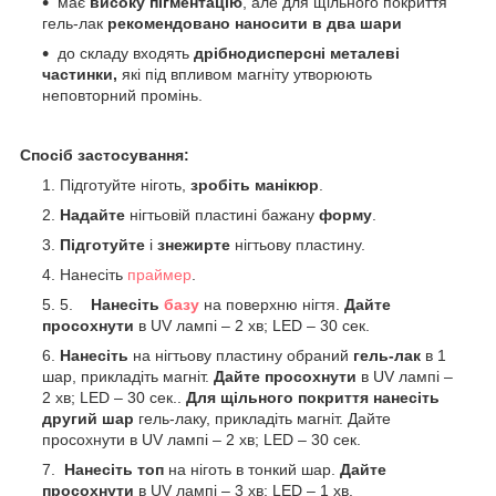
має
високу пігментацію
, але для щільного покриття
гель-лак
рекомендовано наносити в два шари
до складу входять
дрібнодисперсні металеві
частинки,
які під впливом магніту утворюють
неповторний промінь.
Спосіб застосування:
Підготуйте ніготь,
зробіть манікюр
.
Надайте
нігтьовій пластині бажану
форму
.
Підготуйте
і
знежирте
нігтьову пластину.
Нанесіть
праймер
.
5.
Нанесіть
базу
на поверхню нігтя.
Дайте
просохнути
в UV лампі – 2 хв; LED – 30 сек.
Нанесіть
на нігтьову пластину обраний
гель-лак
в 1
шар, прикладіть магніт.
Дайте просохнути
в UV лампі –
2 хв; LED – 30 сек..
Для щільного покриття нанесіть
другий шар
гель-лаку, прикладіть магніт. Дайте
просохнути в UV лампі – 2 хв; LED – 30 сек.
Нанесіть топ
на ніготь в тонкий шар.
Дайте
просохнути
в UV лампі – 3 хв; LED – 1 хв.