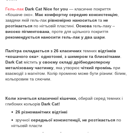
Гель-лак
Dark
Cat
Nice
for
you
— класичне покриття
«Кошаче око».
Має комфортну середню консистенцію
,
завдяки якій гель-лак
рівномірно наноситься
та
не
розтікається
по нігтьовій пластині.
Основа
гель-лаку –
високо пігментована
, проте для щільного покриття
рекомендується наносити гель-лак у два шари
.
Палітра складається з 26 класичних
темних
відтінків
«кошачого ока»
:
однотонні
,
з шимером та блискітками
.
Dark
Cat
містить
у своєму складі дрібнодисперсну
металізовану частинку
, яка утворює
чіткий промінь
при
взаємодії з магнітом. Колір променю може бути різним: білим,
кольоровим та сяючим.
Коли хочеться класичної кішечки,
обирай серед темних і
глибоких кольорів
Dark
Cat
!
26 різноманітних відтінкі
зручної
середньої консистенції, не розтікається
по
нігтьовій пласти