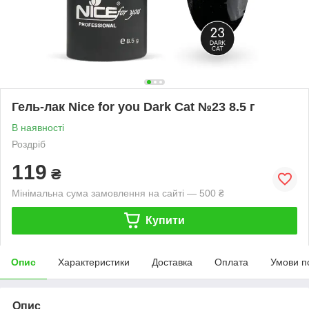
Гель-лак Nice for you Dark Cat №23 8.5 г
В наявності
Роздріб
119
₴
Мінімальна сума замовлення на сайті — 500 ₴
Купити
Опис
Характеристики
Доставка
Оплата
Умови п
Опис