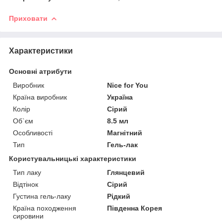
Приховати
Характеристики
Основні атрибути
Виробник
Nice for You
Країна виробник
Україна
Колір
Сірий
Об`єм
8.5 мл
Особливості
Магнітний
Тип
Гель-лак
Користувальницькі характеристики
Тип лаку
Глянцевий
Відтінок
Сірий
Густина гель-лаку
Рідкий
Країна походження
Південна Корея
сировини