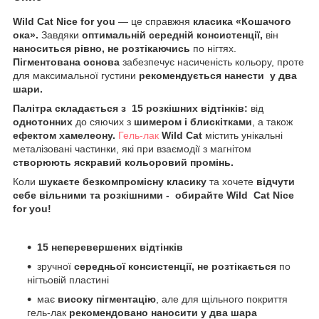
Wild Cat Nice for you
— це справжня
класика «Кошачого
ока».
Завдяки
оптимальній середній консистенції,
він
наноситься рівно, не розтікаючись
по нігтях.
Пігментована основа
забезпечує насиченість кольору, проте
для максимальної густини
рекомендується нанести у два
шари.
Палітра
складається з 15 розкішних відтінків:
від
однотонних
до сяючих з
шимером і блискітками
, а також
ефектом хамелеону.
Гель-лак
Wild
Cat
містить унікальні
металізовані частинки, які при взаємодії з магнітом
створюють яскравий кольоровий промінь.
Коли
шукаєте безкомпромісну класику
та хочете
відчути
себе вільними та розкішними -
обирайте
Wild Cat Nice
for you!
15 неперевершених відтінків
зручної
середньої консистенції, не розтікається
по
нігтьовій пластині
має
високу пігментацію
, але для щільного покриття
гель-лак
рекомендовано наносити у два шара