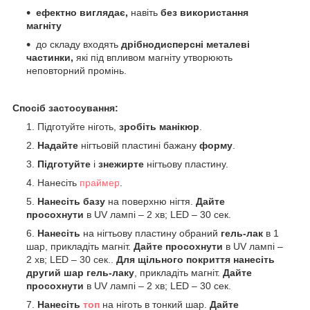
ефектно виглядає,
навіть
без використання
магніту
до складу входять
дрібнодисперсні металеві
частинки,
які під впливом магніту утворюють
неповторний промінь.
Спосіб застосування:
Підготуйте ніготь,
зробіть манікюр
.
Надайте
нігтьовій пластині бажану
форму
.
Підготуйте
і
знежирте
нігтьову пластину.
Нанесіть
праймер
.
Нанесіть базу
на поверхню нігтя.
Дайте
просохнути
в UV лампі – 2 хв; LED – 30 сек.
Нанесіть
на нігтьову пластину обраний
гель-лак
в 1
шар, прикладіть магніт.
Дайте просохнути
в UV лампі –
2 хв; LED – 30 сек..
Для щільного покриття нанесіть
другий шар гель-лаку
, прикладіть магніт.
Дайте
просохнути
в UV лампі – 2 хв; LED – 30 сек.
Нанесіть
топ
на ніготь в тонкий шар.
Дайте