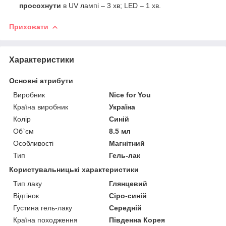
просохнути
в UV лампі – 3 хв; LED – 1 хв.
Приховати
Характеристики
Основні атрибути
Виробник
Nice for You
Країна виробник
Україна
Колір
Синій
Об`єм
8.5 мл
Особливості
Магнітний
Тип
Гель-лак
Користувальницькі характеристики
Тип лаку
Глянцевий
Відтінок
Сіро-синій
Густина гель-лаку
Середній
Країна походження
Південна Корея