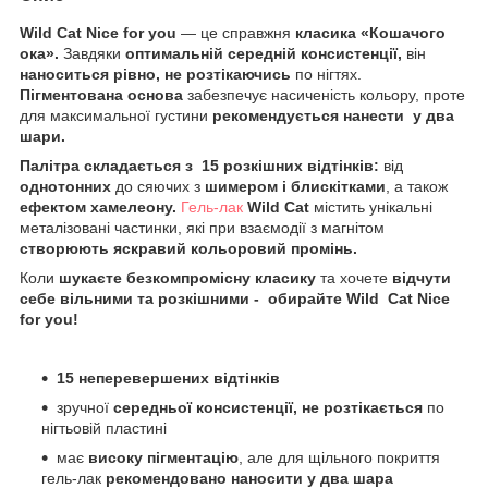
Wild Cat Nice for you
— це справжня
класика «Кошачого
ока».
Завдяки
оптимальній середній консистенції,
він
наноситься рівно, не розтікаючись
по нігтях.
Пігментована основа
забезпечує насиченість кольору, проте
для максимальної густини
рекомендується нанести у два
шари.
Палітра
складається з 15 розкішних відтінків:
від
однотонних
до сяючих з
шимером і блискітками
, а також
ефектом хамелеону.
Гель-лак
Wild
Cat
містить унікальні
металізовані частинки, які при взаємодії з магнітом
створюють яскравий кольоровий промінь.
Коли
шукаєте безкомпромісну класику
та хочете
відчути
себе вільними та розкішними -
обирайте
Wild Cat Nice
for you!
15 неперевершених відтінків
зручної
середньої консистенції, не розтікається
по
нігтьовій пластині
має
високу пігментацію
, але для щільного покриття
гель-лак
рекомендовано наносити у два шара