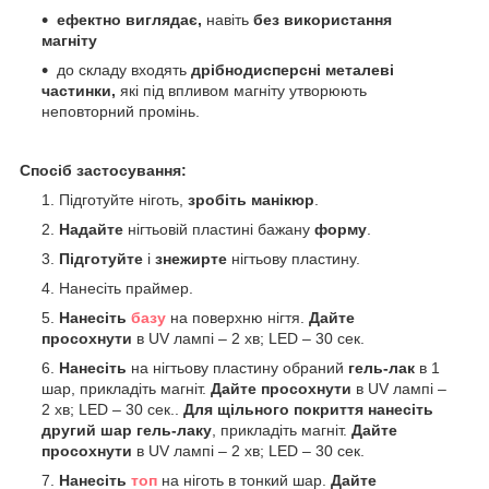
ефектно виглядає,
навіть
без використання
магніту
до складу входять
дрібнодисперсні металеві
частинки,
які під впливом магніту утворюють
неповторний промінь.
Спосіб застосування:
Підготуйте ніготь,
зробіть манікюр
.
Надайте
нігтьовій пластині бажану
форму
.
Підготуйте
і
знежирте
нігтьову пластину.
Нанесіть праймер.
Нанесіть
базу
на поверхню нігтя.
Дайте
просохнути
в UV лампі – 2 хв; LED – 30 сек.
Нанесіть
на нігтьову пластину обраний
гель-лак
в 1
шар, прикладіть магніт.
Дайте просохнути
в UV лампі –
2 хв; LED – 30 сек..
Для щільного покриття нанесіть
другий шар гель-лаку
, прикладіть магніт.
Дайте
просохнути
в UV лампі – 2 хв; LED – 30 сек.
Нанесіть
топ
на ніготь в тонкий шар.
Дайте