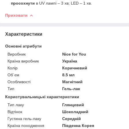
просохнути
в UV лампі – 3 хв; LED – 1 хв.
Приховати
Характеристики
Основні атрибути
Виробник
Nice for You
Країна виробник
Україна
Колір
Коричневий
Об`єм
8.5 мл
Особливості
Магнітний
Тип
Гель-лак
Користувальницькі характеристики
Тип лаку
Глянцевий
Відтінок
Шоколадний
Густина гель-лаку
Середній
Країна походження
Південна Корея