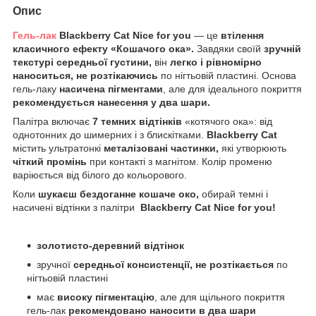
Опис
Гель-лак
Blackberry Cat Nice for you
— це
втілення
класичного ефекту «Кошачого ока».
Завдяки своїй
зручній
текстурі середньої густини,
він
легко і рівномірно
наноситься, не розтікаючись
по нігтьовій пластині. Основа
гель-лаку
насичена пігментами
, але для ідеального покриття
рекомендується нанесення у два шари.
Палітра включає
7 темних відтінків
«котячого ока»: від
однотонних до шимерних і з блискітками.
Blackberry
Cat
містить ультратонкі
металізовані частинки,
які утворюють
чіткий промінь
при контакті з магнітом. Колір променю
варіюється від білого до кольорового.
Коли
шукаєш бездоганне кошаче око,
обирай темні і
насичені відтінки з палітри
Blackberry
Cat
Nice
for
you
!
золотисто-деревний
відтінок
зручної
середньої консистенції, не розтікається
по
нігтьовій пластині
має
високу пігментацію
, але для щільного покриття
гель-лак
рекомендовано наносити в два шари