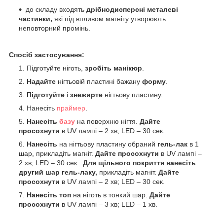
до складу входять
дрібнодисперсні металеві
частинки,
які під впливом магніту утворюють
неповторний промінь.
Спосіб застосування:
Підготуйте ніготь,
зробіть манікюр
.
Надайте
нігтьовій пластині бажану
форму
.
Підготуйте
і
знежирте
нігтьову пластину.
Нанесіть
праймер
.
Нанесіть
базу
на поверхню нігтя.
Дайте
просохнути
в UV лампі – 2 хв; LED – 30 сек.
Нанесіть
на нігтьову пластину обраний
гель-лак
в 1
шар, прикладіть магніт.
Дайте просохнути
в UV лампі –
2 хв; LED – 30 сек..
Для щільного покриття нанесіть
другий шар гель-лаку,
прикладіть магніт.
Дайте
просохнути
в UV лампі – 2 хв; LED – 30 сек.
Нанесіть топ
на ніготь в тонкий шар.
Дайте
просохнути
в UV лампі – 3 хв; LED – 1 хв.