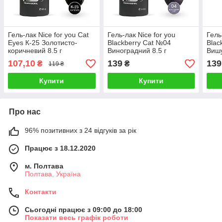
Гель-лак Nice for you Cat
Гель-лак Nice for you
Гель
Eyes К-25 Золотисто-
Blackberry Cat №04
Blac
коричневий 8.5 г
Виноградний 8.5 г
Вишу
107,10
139
139
₴
₴
119 ₴
Купити
Купити
Про нас
96% позитивних з 24 відгуків за рік
Працює з 18.12.2020
м. Полтава
Полтава, Україна
Контакти
Сьогодні працює з 09:00 до 18:00
Показати весь графік роботи