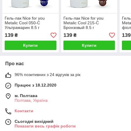
Гель-лак Nice for you
Гель-лак Nice for you
Гель
Metalic Cool 050-С
Metalic Cool 215-С
Meta
Ультрамарин 8.5 г
Бронзовый 8.5 г
фіол
139
139
139
₴
₴
Купити
Купити
Про нас
96% позитивних з 24 відгуків за рік
Працює з 18.12.2020
м. Полтава
Полтава, Україна
Контакти
Сьогодні вихідний
Показати весь графік роботи