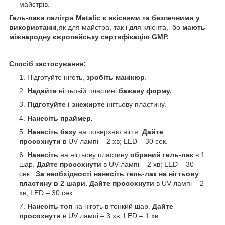
майстрів.
Гель-лаки палітри Metalic є якісними та безпечними у
використанні
,як для майстра, так і для клієнта, бо
мають
міжнародну європейську сертифікацію GMP.
Спосіб застосування:
Підготуйте ніготь,
зробіть манікюр
.
Надайте
нігтьовій пластині
бажану форму.
Підготуйте і знежирте
нігтьову пластину.
Нанесіть праймер.
Нанесіть базу
на поверхню нігтя.
Дайте
просохнути
в UV лампі – 2 хв; LED – 30 сек.
Нанесіть
на нігтьову пластину
обраний гель-лак
в 1
шар.
Дайте просохнути
в UV лампі – 2 хв; LED – 30
сек..
За необхідності нанесіть гель-лак на нігтьову
пластину в 2 шари. Дайте просохнути
в UV лампі – 2
хв; LED – 30 сек.
Нанесіть топ
на ніготь в тонкий шар.
Дайте
просохнути
в UV лампі – 3 хв; LED – 1 хв.