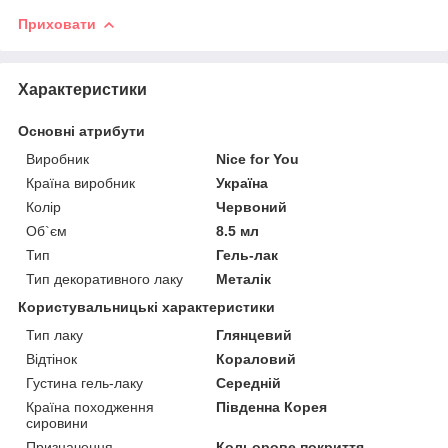
Приховати
Характеристики
Основні атрибути
Виробник
Nice for You
Країна виробник
Україна
Колір
Червоний
Об`єм
8.5 мл
Тип
Гель-лак
Тип декоративного лаку
Металік
Користувальницькі характеристики
Тип лаку
Глянцевий
Відтінок
Кораловий
Густина гель-лаку
Середній
Країна походження
Південна Корея
сировини
Призначення
Кольорове покриття