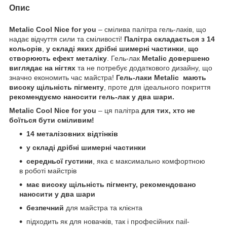
Опис
Metalic Cool Nice for you
– смілива палітра гель-лаків, що
надає відчуття сили та сміливості!
Палітра складається з 14
кольорів
,
у складі яких дрібні шимерні частинки
,
що
створюють ефект металіку
. Гель-лак
Metalic довершено
виглядає на нігтях
та не потребує додаткового дизайну, що
значно економить час майстра!
Гель-лаки Metalic мають
високу щільність пігменту
, проте для ідеального покриття
рекомендуємо наносити гель-лак у два шари.
Metalic Cool Nice for you
– ця палітра
для тих, хто не
боїться бути сміливим!
14 металізовних відтінків
у складі дрібні шимерні частинки
середньої густини
, яка є максимально комфортною
в роботі майстрів
має високу щільність пігменту, рекомендовано
наносити у два шари
безпечний
для майстра та клієнта
підходить як для новачків, так і професійних nail-