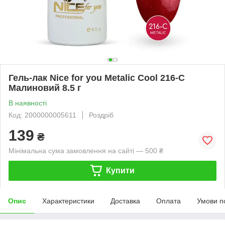
Гель-лак Nice for you Metalic Cool 216-С
Малиновий 8.5 г
В наявності
Код: 2000000005611
Роздріб
139
₴
Мінімальна сума замовлення на сайті — 500 ₴
Купити
Опис
Характеристики
Доставка
Оплата
Умови п