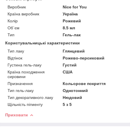
Виробник
Nice for You
Країна виробник
Україна
Колір
Рожевий
Об`єм
8.5 мл
Тип
Гель-лак
Користувальницькі характеристики
Тип лаку
Глянцевий
Відтінок
Рожево-персиковий
Густина гель-лаку
Густий
Країна походження
США
сировини
Призначення
Кольорове покриття
Тип гель-лаку
Однотонний
Тип декоративного лаку
Нюдовий
Щільність пігменту
5 з 5
Приховати