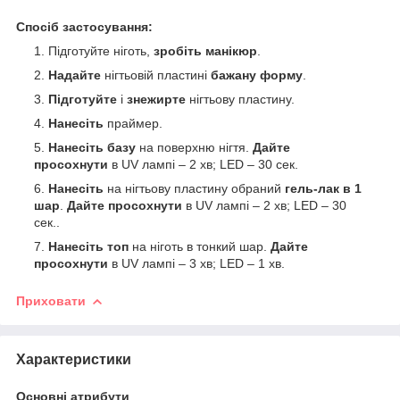
Спосіб застосування:
Підготуйте ніготь,
зробіть манікюр
.
Надайте
нігтьовій пластині
бажану форму
.
Підготуйте
і
знежирте
нігтьову пластину.
Нанесіть
праймер.
Нанесіть базу
на поверхню нігтя.
Дайте
просохнути
в UV лампі – 2 хв; LED – 30 сек.
Нанесіть
на нігтьову пластину обраний
гель-лак в 1
шар
.
Дайте просохнути
в UV лампі – 2 хв; LED – 30
сек..
Нанесіть топ
на ніготь в тонкий шар.
Дайте
просохнути
в UV лампі – 3 хв; LED – 1 хв.
Приховати
Характеристики
Основні атрибути