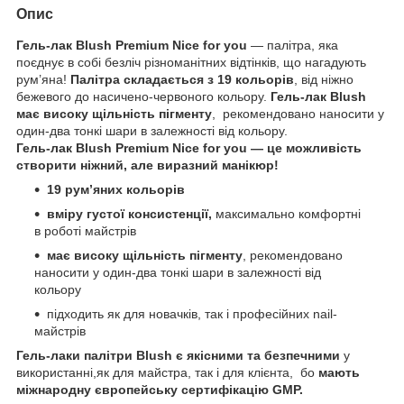
Опис
Гель-лак Blush Premium Nice for you
— палітра, яка
поєднує в собі безліч різноманітних відтінків, що нагадують
рум’яна!
Палітра складається з 19 кольорів
, від ніжно
бежевого до насичено-червоного кольору.
Гель-лак Blush
має високу щільність пігменту
, рекомендовано наносити у
один-два тонкі шари в залежності від кольору.
Гель-лак Blush Premium Nice for you — це можливість
створити ніжний, але виразний манікюр!
19 рум’яних кольорів
вміру густої консистенції,
максимально комфортні
в роботі майстрів
має високу щільність пігменту
, рекомендовано
наносити у один-два тонкі шари в залежності від
кольору
підходить як для новачків, так і професійних nail-
майстрів
Гель-лаки палітри Blush є якісними та безпечними
у
використанні,як для майстра, так і для клієнта, бо
мають
міжнародну європейську сертифікацію GMP.