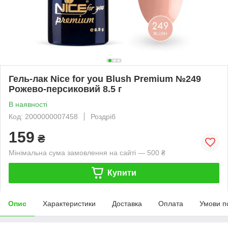
Гель-лак Nice for you Blush Premium №249
Рожево-персиковий 8.5 г
В наявності
Код: 2000000007458
Роздріб
159
₴
Мінімальна сума замовлення на сайті — 500 ₴
Купити
Опис
Характеристики
Доставка
Оплата
Умови п