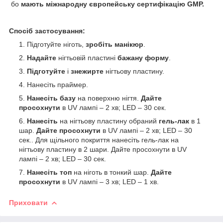
бо
мають міжнародну європейську сертифікацію GMP.
Спосіб застосування:
Підготуйте ніготь,
зробіть манікюр
.
Надайте
нігтьовій пластині
бажану форму
.
Підготуйте
і
знежирте
нігтьову пластину.
Нанесіть праймер.
Нанесіть базу
на поверхню нігтя.
Дайте
просохнути
в UV лампі – 2 хв; LED – 30 сек.
Нанесіть
на нігтьову пластину обраний
гель-лак
в 1
шар.
Дайте просохнути
в UV лампі – 2 хв; LED – 30
сек.. Для щільного покриття нанесіть гель-лак на
нігтьову пластину в 2 шари. Дайте просохнути в UV
лампі – 2 хв; LED – 30 сек.
Нанесіть топ
на ніготь в тонкий шар.
Дайте
просохнути
в UV лампі – 3 хв; LED – 1 хв.
Приховати