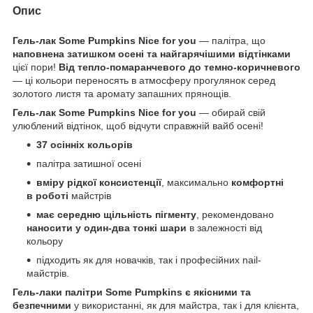
Опис
Гель-лак Some Pumpkins Nice for you
— палітра, що
наповнена затишком осені та найгарячішими відтінками
цієї пори!
Від тепло-помаранчевого до темно-коричневого
— ці кольори переносять в атмосферу прогулянок серед
золотого листя та аромату запашних прянощів.
Гель-лак Some Pumpkins Nice for you
— обирай свій
улюблений відтінок, щоб відчути справжній вайб осені!
37 осінніх кольорів
палітра затишної осені
вміру рідкої консистенції
, максимально
комфортні
в роботі
майстрів
має середню щільність пігменту
, рекомендовано
наносити у один-два тонкі шари
в залежності від
кольору
підходить як для новачків, так і професійних nail-
майстрів.
Гель-лаки палітри Some Pumpkins є якісними та
безпечними
у використанні, як для майстра, так і для клієнта,