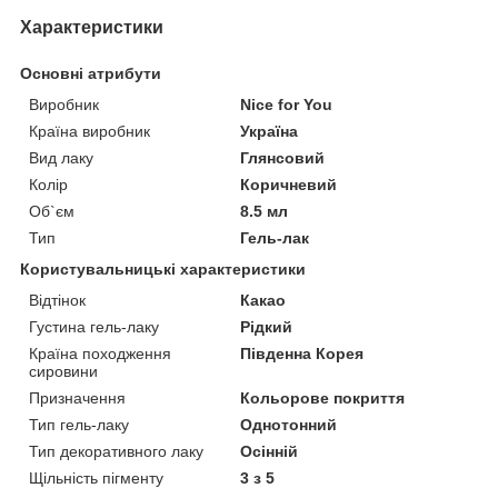
Характеристики
Основні атрибути
Виробник
Nice for You
Країна виробник
Україна
Вид лаку
Глянсовий
Колір
Коричневий
Об`єм
8.5 мл
Тип
Гель-лак
Користувальницькі характеристики
Відтінок
Какао
Густина гель-лаку
Рідкий
Країна походження
Південна Корея
сировини
Призначення
Кольорове покриття
Тип гель-лаку
Однотонний
Тип декоративного лаку
Осінній
Щільність пігменту
3 з 5