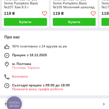
Some Pumpkins Basic
Some Pumpkins Basic
Some
№107 Хакі 8.5 г
№105 Молочний шоколад
№172
8.5 г
119
119
119
₴
₴
Купити
Купити
Про нас
96% позитивних з 24 відгуків за рік
Працює з 18.12.2020
м. Полтава
Полтава, Україна
Контакти
Сьогодні працює з 09:00 до 18:00
Показати весь графік роботи
КНОПКА
Про нас
ЗВ'ЯЗКУ