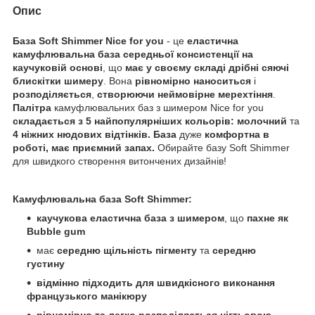
Опис
База Soft Shimmer Nice for you
- це
еластична
камуфлювальна база середньої консистенції на
каучуковій основі
, що
має у своєму складі дрібні сяючі
блискітки шимеру
. Вона
рівномірно наноситься
і
розподіляється
,
створюючи неймовірне мерехтіння
.
Палітра
камуфлювальних баз з шимером Nice for you
складається з 5 найпопулярніших кольорів:
молочний
та
4 ніжних нюдових відтінків. База
дуже
комфортна в
роботі, має приємний запах.
Обирайте базу Soft Shimmer
для швидкого створення витончених дизайнів!
Камуфлювальна база Soft Shimmer:
каучукова еластична база з шимером
, що
пахне як
Bubble gum
має
середню щільність пігменту
та
середню
густину
відмінно підходить для швидкісного виконання
французького манікюру
рівномірно та легко розподіляється нігтьовою