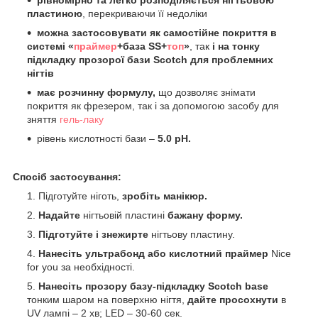
пластиною
, перекриваючи її недоліки
можна застосовувати як самостійне покриття в
системі «
праймер
+база SS+
топ
»
, так
і на тонку
підкладку прозорої бази Scotch для проблемних
нігтів
має розчинну формулу,
що дозволяє знімати
покриття як фрезером, так і за допомогою засобу для
зняття
гель-лаку
рівень кислотності бази –
5.0 pH.
Спосіб застосування:
Підготуйте ніготь,
зробіть манікюр.
Надайте
нігтьовій пластині
бажану форму.
Підготуйте і знежирте
нігтьову пластину.
Нанесіть ультрабонд або кислотний праймер
Nice
for you за необхідності.
Нанесіть прозору базу-підкладку Scotch base
тонким шаром на поверхню нігтя,
дайте просохнути
в
UV лампі – 2 хв; LED – 30-60 сек.