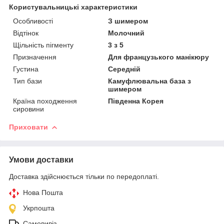
Користувальницькі характеристики
Особливості
З шимером
Відтінок
Молочний
Щільність пігменту
3 з 5
Призначення
Для французького манікюру
Густина
Середній
Тип бази
Камуфлювальна база з
шимером
Країна походження
Південна Корея
сировини
Приховати
Умови доставки
Доставка здійснюється тільки по передоплаті.
Нова Пошта
Укрпошта
Самовивіз