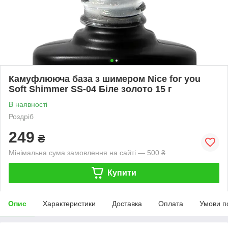
Камуфлююча база з шимером Nice for you
Soft Shimmer SS-04 Біле золото 15 г
В наявності
Роздріб
249
₴
Мінімальна сума замовлення на сайті — 500 ₴
Купити
Опис
Характеристики
Доставка
Оплата
Умови п