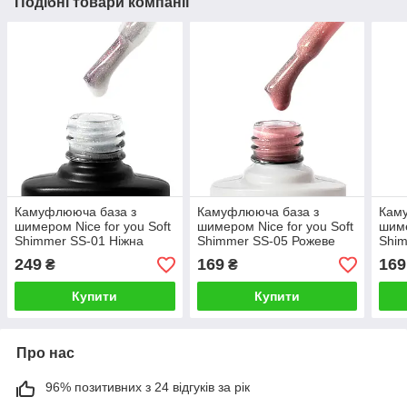
Подібні товари компанії
Камуфлююча база з
Камуфлююча база з
Кам
шимером Nice for you Soft
шимером Nice for you Soft
шиме
Shimmer SS-01 Ніжна
Shimmer SS-05 Рожеве
Shim
перлина 15 г
сяйво 8.5 г
кара
249
169
169
₴
₴
Купити
Купити
Про нас
96% позитивних з 24 відгуків за рік