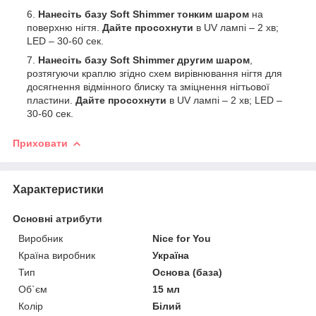
Нанесіть базу Soft Shimmer тонким шаром
на
поверхню нігтя.
Дайте просохнути
в UV лампі – 2 хв;
LED – 30-60 сек.
Нанесіть базу Soft Shimmer другим шаром
,
розтягуючи краплю згідно схем вирівнювання нігтя для
досягнення відмінного блиску та зміцнення нігтьової
пластини.
Дайте просохнути
в UV лампі – 2 хв; LED –
30-60 сек.
Приховати
Характеристики
Основні атрибути
Виробник
Nice for You
Країна виробник
Україна
Тип
Основа (база)
Об`єм
15 мл
Колір
Білий