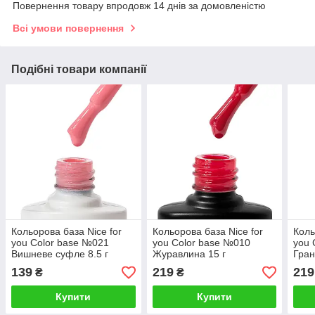
Повернення товару впродовж 14 днів за домовленістю
Всі умови повернення
Подібні товари компанії
Кольорова база Nice for
Кольорова база Nice for
Коль
you Color base №021
you Color base №010
you 
Вишневе суфле 8.5 г
Журавлина 15 г
Гран
139
219
219
₴
₴
Купити
Купити