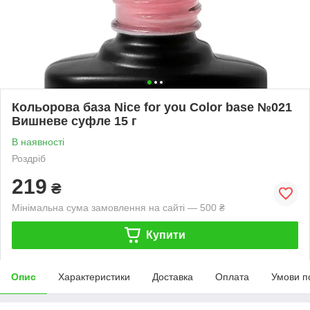
Кольорова база Nice for you Color base №021
Вишневе суфле 15 г
В наявності
Роздріб
219
₴
Мінімальна сума замовлення на сайті — 500 ₴
Купити
Опис
Характеристики
Доставка
Оплата
Умови п