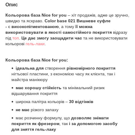
Опис
Кольорова база Nice for you
– хіт продажів, адже це зручно,
швидко та яскраво.
Color base
021 Вишневе суфле
-
є
високопігментованою
, а тому
її можна
використовувати
в якості самостійного покриття
відразу
під
топ
.
Це дає змогу заощадити час
та не використовувати
кольорові
гель-лаки
.
Кольорова база Nice for you:
ідеальна для
створення
рівномірного покриття
нігтьової пластини, з економією часу як клієнта, так і
майстра манікюру
має хорошу стійкість
та мінімальний ризик
відшарування покриття
широка палітра кольорів –
30 відтінків
не має
різкого запаху
має розчинну формулу, що
дозволяє знімати
покриття як фрезером
, так
і за допомогою засобу
для зняття гель-лаку