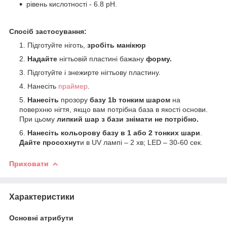
рівень кислотності - 6.8 рН.
Спосіб застосування:
Підготуйте ніготь,
зробіть манікюр
Надайте
нігтьовій пластині бажану
форму.
Підготуйте і знежирте нігтьову пластину.
Нанесіть
праймер
.
Нанесіть
прозору
базу 1b тонким шаром
на
поверхню нігтя, якщо вам потрібна база в якості основи.
При цьому
липкий шар з бази знімати не потрібно.
Нанесіть кольорову базу в 1 або 2 тонких шари
.
Дайте просохнут
и в UV лампі – 2 хв; LED – 30-60 сек.
Приховати
Характеристики
Основні атрибути